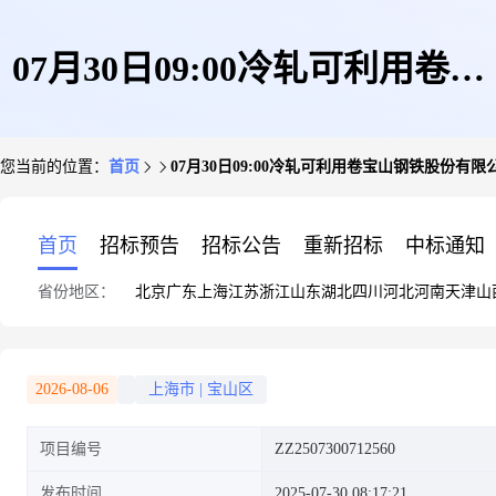
07月30日09:00冷轧可利用卷宝
您当前的位置：
首页
07月30日09:00冷轧可利用卷宝山钢铁股份有限
山钢铁股份有限公司
首页
招标预告
招标公告
重新招标
中标通知
省份地区：
北京
广东
上海
江苏
浙江
山东
湖北
四川
河北
河南
天津
山
2026-08-06
上海市
|
宝山区
项目编号
ZZ2507300712560
发布时间
2025-07-30 08:17:21