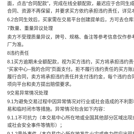
面，点击“合同配款”，完成在线全额配款，最迟应于合同生成当
合同、资源不再保留，并要求买方依约承担违约责任，详见
6.2合同生效后，买家需在交易平台创建提单后，方可去仓
7数量、重量异议处理
卖方不受理质量异议，牌号、规格、备注等参考信息仅作参
厂为准。
8违约责任
8.1买方逾期未全额配款，视为买方违约，买方将承担违约
“买家中心--我的合同”页面支付。拒不履行违约责任的买
履行合同，卖方将承担违约责任并支付违约金，每个违约合同
项向平台和卖方提出赔偿要求。
9交易异常情况处理
9.1为避免交易过程中因异常情况对行业或社会造成的不利
易和临时闭市等措施。异常情况包含如下内容：
9.1.1不可抗力（本交易中心所在地或全国其他部分区域
或社会安全事件等情形）；
9.1.2意外事件（本交易中心所在地发生火灾或电力供应出