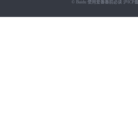
© Baidu
使用爱番番前必读
沪ICP备
NEW
HOT
暂时没有搜索结果…