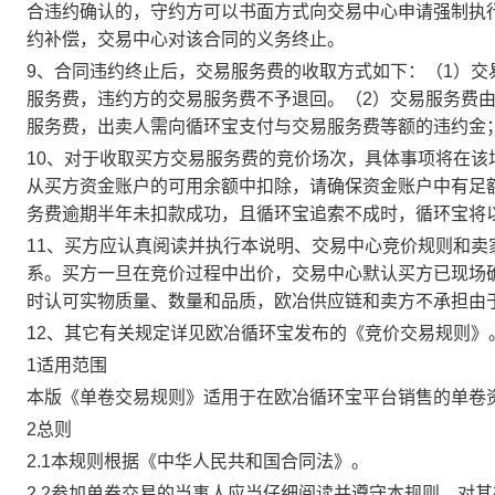
合违约确认的，守约方可以书面方式向交易中心申请强制执
约补偿，交易中心对该合同的义务终止。
9、合同违约终止后，交易服务费的收取方式如下：（1）
服务费，违约方的交易服务费不予退回。（2）交易服务费
服务费，出卖人需向循环宝支付与交易服务费等额的违约金
10、对于收取买方交易服务费的竞价场次，具体事项将在
从买方资金账户的可用余额中扣除，请确保资金账户中有足
务费逾期半年未扣款成功，且循环宝追索不成时，循环宝将
11、买方应认真阅读并执行本说明、交易中心竞价规则和
系。买方一旦在竞价过程中出价，交易中心默认买方已现场
时认可实物质量、数量和品质，欧冶供应链和卖方不承担由
12、其它有关规定详见欧冶循环宝发布的《竞价交易规则》
1适用范围
本版《单卷交易规则》适用于在欧冶循环宝平台销售的单卷
2总则
2.1本规则根据《中华人民共和国合同法》。
2.2参加单卷交易的当事人应当仔细阅读并遵守本规则，对