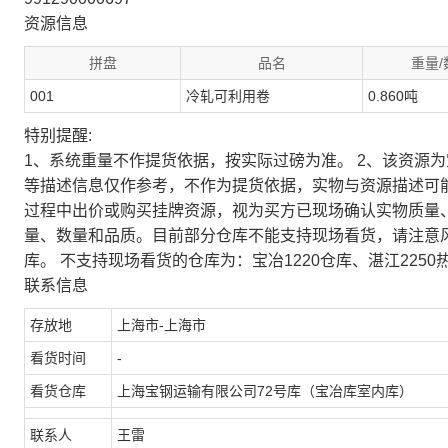
资源信息
拼盘
品名
重量/
001
冷轧可利用卷
0.860吨
特别提醒:
1、系统重量不作提货依据，按实际过磅为准。 2、该资源
等描述信息仅作参考，不作为提货依据，实物与资源描述可
过程中出价或购买挂牌资源，视为买方已现场确认实物质量
量、数量和品质。目前部分仓库不能支持现场看货，请注意
库。 不支持现场看货的仓库为：宝冶1220仓库、湛江2250
联系信息
存放地
上海市-上海市
看货时间
-
看货仓库
上海宝钢运输有限公司72号库（宝冶库室内库）
联系人
王雷