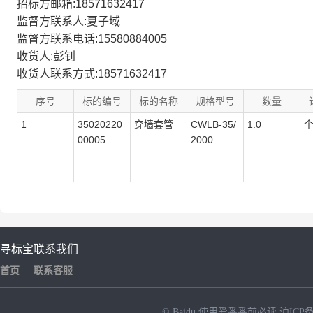
招标方邮箱:18571632417
监督方联系人:夏子域
监督方联系电话:15580884005
收货人:彭钊
收货人联系方式:18571632417
序号
标的编号
标的名称
规格型号
数量
1
35020220
穿墙套管
CWLB-35/
1.0
00005
2000
寻标宝
联系我们
首页
联系客服
© Baidu
使用爱番番前必读
沪ICP备