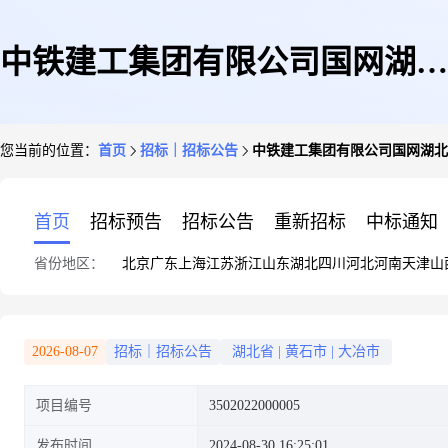
中铁建工集团有限公司国网湖北
您当前的位置：
首页
招标｜招标公告
中铁建工集团有限公司国网湖北
黄石供电公司生产管理用房2023
首页
招标预告
招标公告
重新招标
中标通知
省份地区：
北京
广东
上海
江苏
浙江
山东
湖北
四川
河北
河南
天津
山
年维修项目穿墙套管线上采购询
2026-08-07
招标｜招标公告
湖北省
|
黄石市
|
大冶市
项目编号
3502022000005
价书
发布时间
2024-08-30 16:25:01