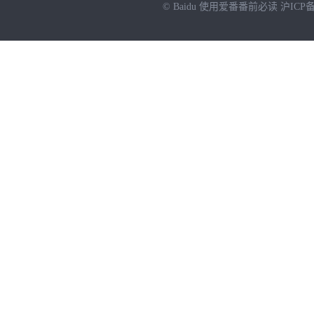
© Baidu
使用爱番番前必读
沪ICP备
NEW
HOT
暂时没有搜索结果…