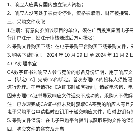
1、响应人应具有国内独立法人资格；
2
、响应人没有处于被责令停业，资格被取消，财产被接管
三
、
采购文件获取
1.注册：有意向参加该项目的单位，须在
广西投资集团
电子
行用户注册，经注册审核通过后方可报名；
2. 采购文件购买下载
：
在电子采购平台购买下载采购文件，
3.
购买下载时间：
2024
年
10
月
29
日
至
2024
年
11
月
2
4.CA办理事宜
：
CA数字证书为响应人参与
竞价
的必备身份证明，
用于响应文
→【绑定CA】完成CA的绑定。首次办理CA的投标人须按照
进行办理。在申请办理CA证书时如有疑问，请致电咨询，电
因未办理
CA证书导致
响应文件递交不成功的，采购人不做解
注：已办理完成
CA证书但未及时获取CA密钥的响应人有
电子采购平台申请临时密钥用于递交响应文件，临时密钥有
5.
采购文件澄清：在电子采购平台提出或获取采购文件的澄
四
、响应文件的递交
及开启