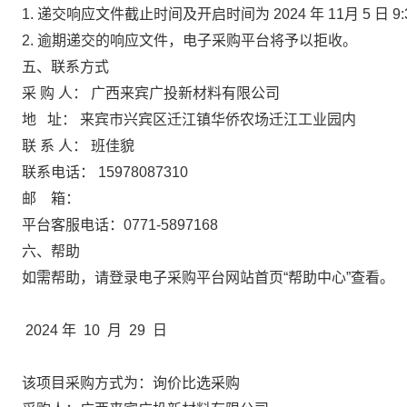
1
.
递交响应文件截止时间及开启时间为
2
024
年
11
月
5
日
9
2
. 逾期
递交
的响应文件，
电子采购平台将予以拒收
。
五
、联系方式
采
购
人：
广西来宾广投新材料有限公司
地
址：
来宾市兴宾区迁江镇华侨农场迁江工业园内
联
系
人：
班
佳貌
联系
电话
：
15978087310
邮
箱：
平台客服电话
：
0771-5897168
六、
帮助
如需帮助，
请登录
电子采购平台
网站首页
“帮助中心”
查看
。
2
024
年
10
月
29
日
该项目采购方式为：询价比选采购