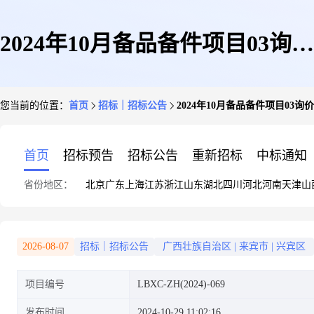
2024年10月备品备件项目03询价
您当前的位置：
首页
招标｜招标公告
2024年10月备品备件项目03询
比选采购
首页
招标预告
招标公告
重新招标
中标通知
省份地区：
北京
广东
上海
江苏
浙江
山东
湖北
四川
河北
河南
天津
山
2026-08-07
招标｜招标公告
广西壮族自治区
|
来宾市
|
兴宾区
项目编号
LBXC-ZH(2024)-069
发布时间
2024-10-29 11:02:16