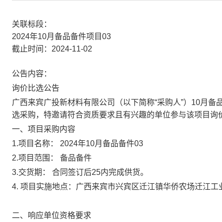
关联标段：
2024年10月备品备件项目03
截止时间：2024-11-02
公告内容：
询价比选
公告
广西来宾广投新材料有限公司
（以下简称
“采购人”）
10月备
选
采购，特邀请符合资质要求且有兴趣的单位参与该项目
询
一、项目采购内容
1.项目名称：
2024年
10月备品备件03
2.项目范围：
备品
备件
3.交货期：
合同签订后
25内完成供货。
4.
项目实施地点：
广西来宾市兴宾区迁江镇华侨农场迁江工
二、响应单位资格要求