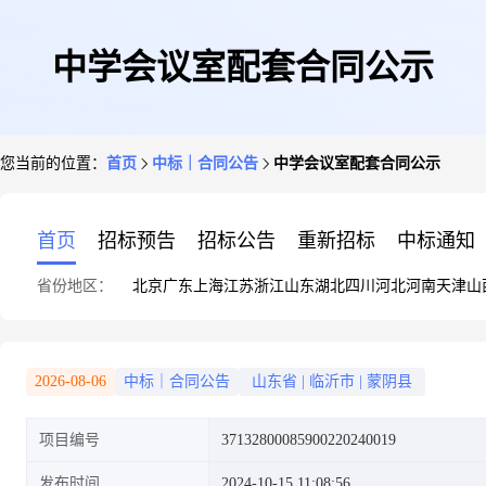
中学会议室配套合同公示
您当前的位置：
首页
中标｜合同公告
中学会议室配套合同公示
首页
招标预告
招标公告
重新招标
中标通知
省份地区：
北京
广东
上海
江苏
浙江
山东
湖北
四川
河北
河南
天津
山
2026-08-06
中标｜合同公告
山东省
|
临沂市
|
蒙阴县
项目编号
37132800085900220240019
发布时间
2024-10-15 11:08:56