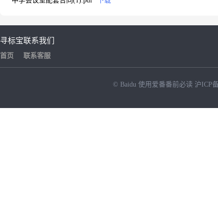
中学会议室配套合同(1).pdf
下载
寻标宝
联系我们
首页
联系客服
© Baidu
使用爱番番前必读
沪ICP备
NEW
HOT
暂时没有搜索结果…