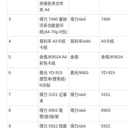
夹报告夹文件
夹 A4
3
得力 7480 塞纳
得力/deli
7480
河多功能复印
纸(A4-70g-8包)
4
易利丰 A3卡纸
易利丰/elifo
A3卡纸
卡纸
5
金值JK9024 A4
金值
金值JK9024
彩色卡纸
6
晨光 YD-919
晨光/M&G
YD-919
便签本/便条纸/
N次贴
7
得力 3151 记事
得力/deli
3151
本
8
得力 8903 笔
得力/deli
8903
筒/座/插/架
9
得力 5922 档案
得力/deli
5922