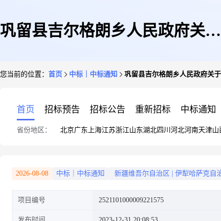
巩留县吉尔格朗乡人民政府关于
您当前的位置：
首页
中标｜中标通知
巩留县吉尔格朗乡人民政府关于
胶装本的网上超市采购项目成交
首页
招标预告
招标公告
重新招标
中标通知
省份地区：
北京
广东
上海
江苏
浙江
山东
湖北
四川
河北
河南
天津
山
公告
2026-08-08
中标｜中标通知
新疆维吾尔自治区
|
伊犁哈萨克自
项目编号
2521101000009221575
发布时间
2023-12-31 20:08:53