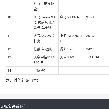
盒（牛皮凭证
盒）
10
斑马/zebra WF
斑马/ZEBRA
WF-1
-1 秀丽笔 银灰
笔杆 单支装
11
大号A4办公拉
上汇/SHANGH
2015
杆夹
UI
12
信纸 单双线
得力/deli
3427
13
天卓中性笔TG
天卓/TIZO
TG340-E
340-E
14
【运费】
六、其他补充事宜:
寻标宝
联系我们