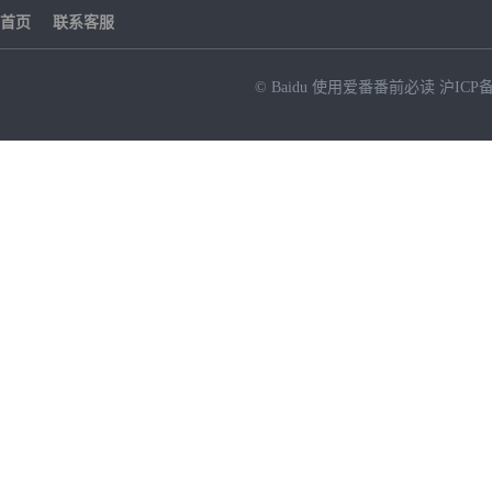
首页
联系客服
© Baidu
使用爱番番前必读
沪ICP备
NEW
HOT
暂时没有搜索结果…