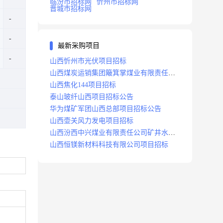
临汾市招标网
忻州市招标网
晋城市招标网
最新采购项目
山西忻州市光伏项目招标
山西煤炭运销集团簸箕掌煤业有限责任公
司井田地面三维地震勘探项目招标
山西焦化144项目招标
泰山玻纤山西项目招标公告
华为煤矿军团山西总部项目招标公告
山西壶关风力发电项目招标
山西汾西中兴煤业有限责任公司矿井水处
理站升级改造项目招标
山西恒镁新材料科技有限公司项目招标