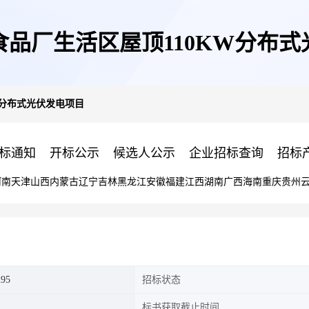
品厂生活区屋顶110KW分布
W分布式光伏发电项目
标通知
开标公示
候选人公示
企业招标查询
招标
河南
天津
山西
内蒙古
辽宁
吉林
黑龙江
安徽
福建
江西
湖南
广西
海南
重庆
贵州
295
招标状态
标书获取截止时间