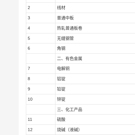
2
线材
3
普通中板
4
热轧普通板卷
5
无缝钢管
6
角钢
二、有色金属
7
电解铜
8
铝锭
9
铅锭
10
锌锭
三、化工产品
11
硫酸
12
烧碱（液碱）