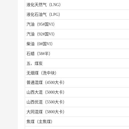
液化天然气（
LNG）
液化石油气（
LPG）
汽油（
95#国VI）
汽油（
92#国VI）
柴油（
0#国VI）
石蜡（
58#半）
五、煤炭
无烟煤（洗中块）
普通混煤（
4500大卡）
山西大混（
5000大卡）
山西优混（
5500大卡）
大同混煤（
5800大卡）
焦煤（主焦煤）