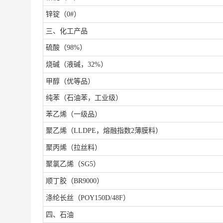
锌锭（
0#）
三、化工产品
硫酸（
98%）
烧碱（液碱，
32%）
甲醇（优等品）
纯苯（石油苯，工业级）
苯乙烯（一级品）
聚乙烯（
LLDPE，熔融指数2薄膜料）
聚丙烯（拉丝料）
聚氯乙烯（
SG5）
顺丁胶（
BR9000）
涤纶长丝（
POY150D/48F）
四、石油