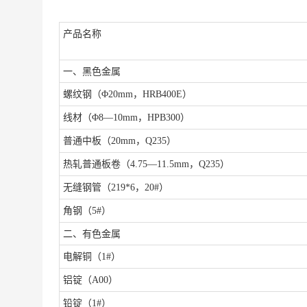
产品名称
一、黑色金属
螺纹钢（
Φ20mm，HRB400E）
线材（
Φ8—10mm，HPB300）
普通中板（
20mm，Q235）
热轧普通板卷（
4.75—11.5mm，Q235）
无缝钢管（
219*6，20#）
角钢（
5#）
二、有色金属
电解铜（
1#）
铝锭（
A00）
铅锭（
1#）