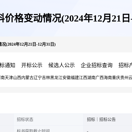
格变动情况(2024年12月21日-
2024年12月21日-12月31日)
标通知
开标公示
候选人公示
企业招标查询
招标
河南
天津
山西
内蒙古
辽宁
吉林
黑龙江
安徽
福建
江西
湖南
广西
海南
重庆
贵州
招标状态
招标｜招标公告
标书获取截止时间