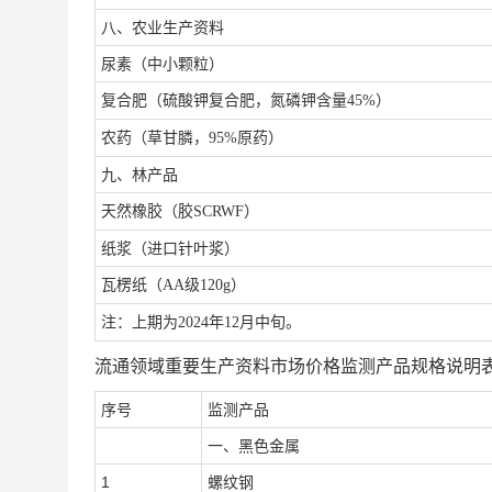
八、农业生产资料
尿素（中小颗粒）
复合肥（硫酸钾复合肥，氮磷钾含量
45%）
农药（草甘膦，
95%原药）
九、林产品
天然橡胶（胶
SCRWF）
纸浆（进口针叶浆）
瓦楞纸（
AA级120g）
注：上期为
2024年12月中旬。
流通领域重要生产资料市场价格监测产品规格说明
序号
监测产品
一、黑色金属
1
螺纹钢