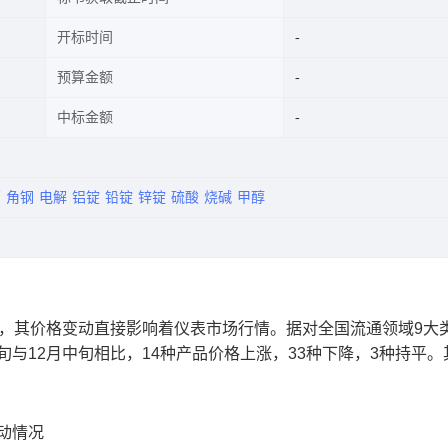
开标时间
预算金额
中标金额
管
角钢
电解
铝锭
铅锭
锌锭
硫酸
烧碱
甲醇
，其价格变动直接影响着仪表市场行情。据对全国流通领域9大类
旬与12月中旬相比，14种产品价格上涨，33种下降，3种持平。
。
动情况