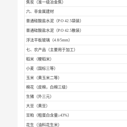
焦炭（准一级冶金焦）
六、非金属建材
普通硅酸盐水泥（
P.O 42.5袋装）
普通硅酸盐水泥（
P.O 42.5散装）
浮法平板玻璃（
4.8/5mm）
七、农产品（主要用于加工）
稻米（粳稻米）
小麦（国标三等）
玉米（黄玉米二等）
棉花（皮棉，白棉三级）
生猪（外三元）
大豆（黄豆）
豆粕（粗蛋白含量
≥43%）
花生（油料花生米）