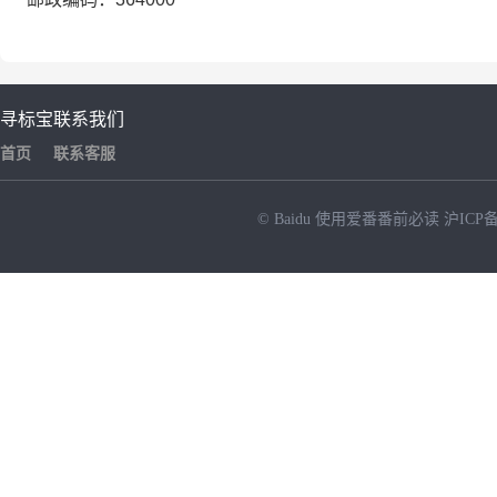
寻标宝
联系我们
首页
联系客服
© Baidu
使用爱番番前必读
沪ICP备
NEW
HOT