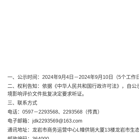
一、公示时间：20
24
年
9
月
4
日－20
24
年
9
月
10
日（5个工作
二、权利告知：依据《中华人民共和国行政许可法》，自
公
境影响评价文件批复决定要求听证。
三、联系方式
电话：059
7
－
2293568
、
2293568
（传真）
电子邮箱：
jdk2293569@163.com
通讯地址：
龙岩市商务运营中心
L
幢供销大厦
13
楼龙岩市生
邮政编码：3
64000