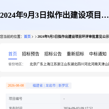
2024年9月3日拟作出建设项目环
您当前的位置：
首页
2024年9月3日拟作出建设项目环评审批意见公示(
评审批意见公示(3)
首页
招标预告
招标公告
重新招标
中标通知
省份地区：
北京
广东
上海
江苏
浙江
山东
湖北
四川
河北
河南
天津
山
2026-08-08
福建省
|
龙岩市
|
新罗区
项目编号
发布时间
2024-09-03 09:17:52