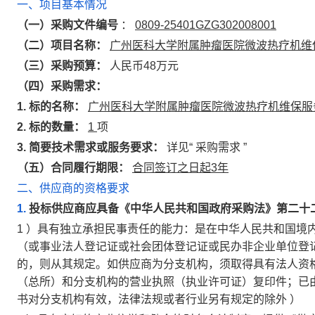
一、项目基本情况
（一）采购文件编号
：
0809-25401GZG302008001
（二）项目名称：
广州医科大学附属肿瘤医院微波热疗机维
（三）采购预算：
人民币48万元
（四）采购需求：
1.
标的名称：
广州医科大学附属肿瘤医院微波热疗机维保服
2.
标的数量：
1
项
3.
简要技术需求或服务要求：
详见“
采购需求
”
（五）合同履行期限：
合同签订之日起3年
二、供应商的资格要求
1.
投标供应商应具备《中华人民共和国政府采购法》第二十
1
）具有独立承担民事责任的能力：是在中华人民共和国境
（或事业法人登记证或社会团体登记证或民办非企业单位登
的，则从其规定。如供应商为分支机构，须取得具有法人资
（总所）和分支机构的营业执照（执业许可证）复印件；已
书对分支机构有效，法律法规或者行业另有规定的除外
）