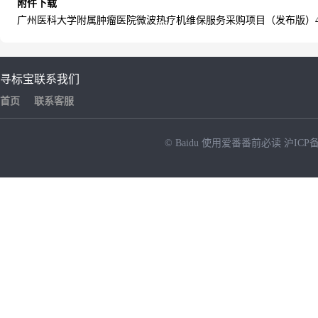
附件下载
广州医科大学附属肿瘤医院微波热疗机维保服务采购项目（发布版）44925984
寻标宝
联系我们
首页
联系客服
© Baidu
使用爱番番前必读
沪ICP备
NEW
HOT