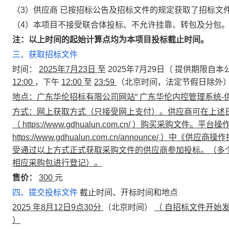
（3）供应商 已按招标公告及招标文件的规定获取了招标文
（4）本项目不接受联合体投标、不允许挂靠、转包及分包
注：以上时间的起始计算点均为本项目投标截止时间。
三、获取招标文件
时间：
2025年7月23日
至 2025年7月29日（
提供期限自本
12:00
，下午
12:00
至
23:59
（北京时间，法定节假日除外
地点：广东华伦招标有限公司网站“
广东华伦内控管理系统-
方式：网上获取方式（只接受网上支付）。供应商可在上述日
（
https://www.gdhualun.com.cn/
）购买采购文件。平台操作
https://www.gdhualun.com.cn/announce/
）中《供应商操作
受通过以上方式正式获取采购文件的供应商参加投标。（多
相应采购包进行登记）。
售价：
300
元
四、提交投标文件
截止时间、开标时间和地点
2025
年8月12日9点30分
（北京时间）
（
自招标文件开始发
）