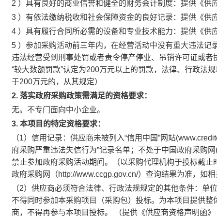
2
）具有良好的商业信誉和健全的财务会计制度：提供《供
3
）有依法缴纳税收和社会保障资金的良好记录：提供《供
4
）具有履行合同所必需的设备和专业技术能力：提供《供
5
）参加采购活动前三年内，在经营活动中没有重大违法记
违法经营受到刑事处罚或者责令停产停业、吊销许可证或者执
“较大数额罚款”认定为200万元以上的罚款，法律、行政法
于200万元的，从其规定）
2.
落实政府采购政策需满足的资格要求：
无。不专门面向中小企业。
3.
本项目的特定资格要求：
（1）信用记录：供应商未被列入“信用中国”网站(www.credit
府采购严重违法失信行为”记录名单；不处于中国政府采购网(www
禁止参加政府采购活动期间。（以采购代理机构于投标截止时间当天在“
政府采购网（http://www.ccgp.gov.cn/）查询结
（2）供应商必须符合法律、行政法规规定的其他条件：单
不得同时参加本采购项目（采购包）投标。为本项目提供整
商，不得再参与本项目投标。
（提供《供应商资格声明函》