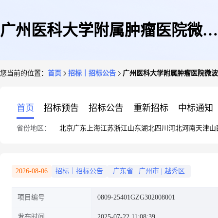
广州医科大学附属肿瘤医院微波
您当前的位置：
首页
招标｜招标公告
广州医科大学附属肿瘤医院微波热疗机
热疗机维保服务采购项目(0809-
首页
招标预告
招标公告
重新招标
中标通知
省份地区：
北京
广东
上海
江苏
浙江
山东
湖北
四川
河北
河南
天津
山
25401GZG302008001)公开招标
2026-08-06
招标｜招标公告
广东省
|
广州市
|
越秀区
项目编号
0809-25401GZG302008001
公告
发布时间
2025-07-22 11:08:39