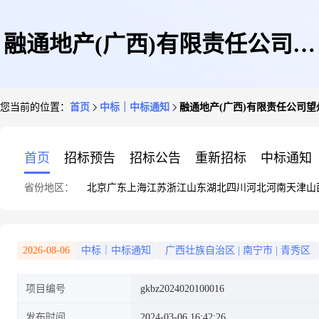
融通地产(广西)有限责任公司望
您当前的位置：
首页
中标｜中标通知
融通地产(广西)有限责任公司望
州路298号及邕宾路6号项目施工
首页
招标预告
招标公告
重新招标
中标通知
省份地区：
北京
广东
上海
江苏
浙江
山东
湖北
四川
河北
河南
天津
山
图审查服务成交结果公告
2026-08-06
中标｜中标通知
广西壮族自治区
|
南宁市
|
青秀区
项目编号
gkbz2024020100016
发布时间
2024-03-06 16:42:26