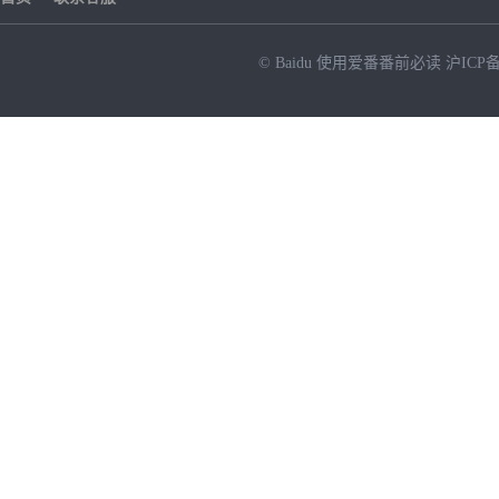
© Baidu
使用爱番番前必读
沪ICP备
NEW
HOT
暂时没有搜索结果…