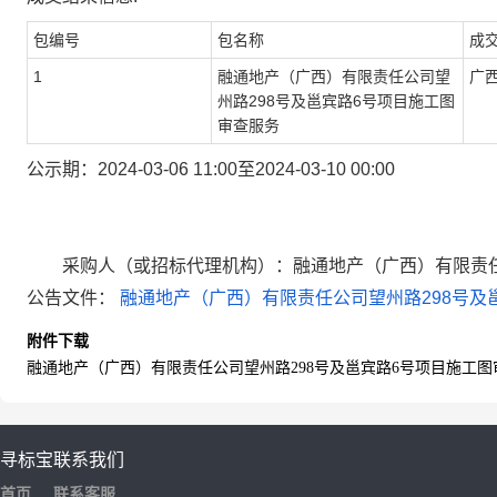
包编号
包名称
成
1
融通地产（广西）有限责任公司望
广
州路298号及邕宾路6号项目施工图
审查服务
公示期：
2024-03-06 11:00
至
2024-03-10 00:00
采购人
（
或
招
标代理机构
）：
融通地产（广西）有限责
公告文件：
融通地产（广西）有限责任公司望州路298号及邕
附件下载
融通地产（广西）有限责任公司望州路298号及邕宾路6号项目施工图审
寻标宝
联系我们
首页
联系客服