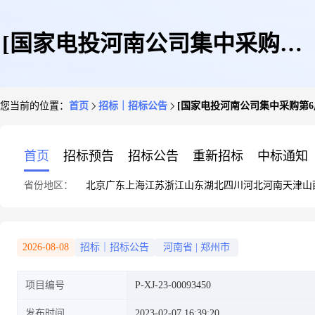
[国家电投河南公司集中采购第6
您当前的位置：
首页
招标｜招标公告
[国家电投河南公司集中采购第6
周采购计划36(南阳热电-机械密
首页
招标预告
招标公告
重新招标
中标通知
省份地区：
北京
广东
上海
江苏
浙江
山东
湖北
四川
河北
河南
天津
山
封)]采购公告
2026-08-08
招标｜招标公告
河南省
|
郑州市
项目编号
P-XJ-23-00093450
发布时间
2023-02-07 16:39:20