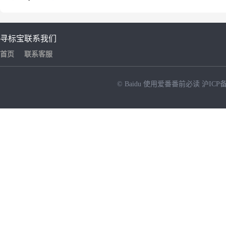
寻标宝
联系我们
首页
联系客服
© Baidu
使用爱番番前必读
沪ICP备
NEW
HOT
暂时没有搜索结果…