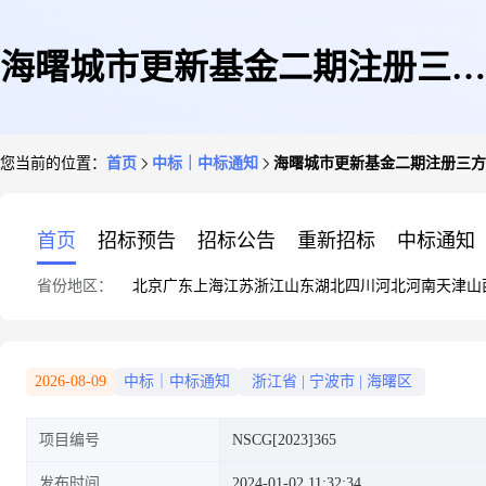
海曙城市更新基金二期注册三方
您当前的位置：
首页
中标｜中标通知
海曙城市更新基金二期注册三方
律所法律咨询项目采购结果公示
首页
招标预告
招标公告
重新招标
中标通知
省份地区：
北京
广东
上海
江苏
浙江
山东
湖北
四川
河北
河南
天津
山
2026-08-09
中标｜中标通知
浙江省
|
宁波市
|
海曙区
项目编号
NSCG[2023]365
发布时间
2024-01-02 11:32:34