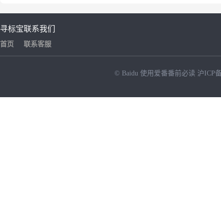
寻标宝
联系我们
首页
联系客服
© Baidu
使用爱番番前必读
沪ICP备
NEW
HOT
暂时没有搜索结果…