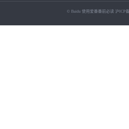
© Baidu
使用爱番番前必读
沪ICP备
NEW
HOT
暂时没有搜索结果…