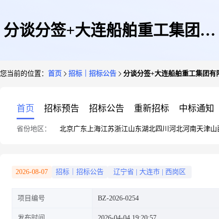
分谈分签+大连船舶重工集团有
您当前的位置：
首页
招标｜招标公告
分谈分签+大连船舶重工集团有限公
限公司+BZ-2026-0254三工场9
首页
招标预告
招标公告
重新招标
中标通知
省份地区：
北京
广东
上海
江苏
浙江
山东
湖北
四川
河北
河南
天津
山
号所主二次开关柜数显多功能表
2026-08-07
招标｜招标公告
辽宁省
|
大连市
|
西岗区
项目编号
BZ-2026-0254
损坏维修的询价书
发布时间
2026-04-04 19:20:57