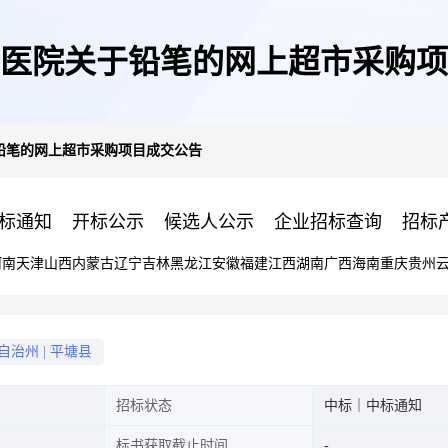
医院关于铅笔的网上超市采购项
铅笔的网上超市采购项目成交公告
标通知
开标公示
候选人公示
企业招标查询
招标
河南
天津
山西
内蒙古
辽宁
吉林
黑龙江
安徽
福建
江西
湖南
广西
海南
重庆
贵州
自治州
|
平塘县
招标状态
中标｜中标通知
标书获取截止时间