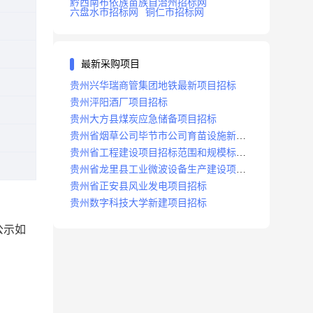
黔西南布依族苗族自治州招标网
六盘水市招标网
铜仁市招标网
最新采购项目
贵州兴华瑞商管集团地铁最新项目招标
贵州泙阳酒厂项目招标
贵州大方县煤炭应急储备项目招标
贵州省烟草公司毕节市公司育苗设施新建
及修复项目招标公告
贵州省工程建设项目招标范围和规模标准
规定
贵州省龙里县工业微波设备生产建设项目
招标
贵州省正安县风业发电项目招标
贵州数字科技大学新建项目招标
公示如