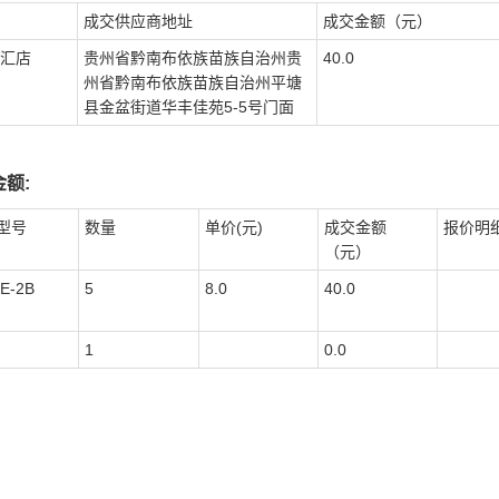
成交供应商地址
成交金额（元）
汇店
贵州省黔南布依族苗族自治州贵
40.0
州省黔南布依族苗族自治州平塘
县金盆街道华丰佳苑5-5号门面
额:
型号
数量
单价(元)
成交金额
报价明
（元）
E-2B
5
8.0
40.0
1
0.0