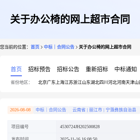
关于办公椅的网上超市合同
您当前的位置：
首页
中标｜合同公告
关于办公椅的网上超市合同
首页
招标预告
招标公告
重新招标
中标通知
省份地区：
北京
广东
上海
江苏
浙江
山东
湖北
四川
河北
河南
天津
山
2026-08-08
中标｜合同公告
云南省
|
丽江市
|
宁蒗彝族自治县
项目编号
4530724JH202500828
发布时间
2025-11-16 16:08:50