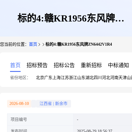
标的4:赣KR1956东风牌
您当前的位置：
首页
标的4:赣KR1956东风牌ZN6442V1R4
ZN6442V1R4
首页
招标预告
招标公告
重新招标
中标通知
省份地区：
北京
广东
上海
江苏
浙江
山东
湖北
四川
河北
河南
天津
山
2026-08-10
江西省
|
新余市
项目编号
发布时间
2025-08-29 18:56:37