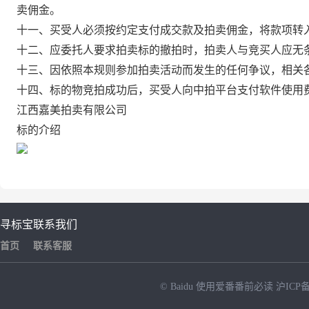
卖佣金。
十一、买受人必须按约定支付成交款及拍卖佣金，将款项转
十二、应委托人要求拍卖标的撤拍时，拍卖人与竞买人应无
十三、因依照本规则参加拍卖活动而发生的任何争议，相关
十四、标的物竞拍成功后，买受人向中拍平台支付软件使用
江西嘉美拍卖有限公司
标的介绍
寻标宝
联系我们
首页
联系客服
© Baidu
使用爱番番前必读
沪ICP备