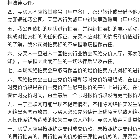
担法律责任。
四、竞买人不应将其账号（用户名）、密码转让或出借予他
立即通知我公司。因黑客行为或用户过失导致账号（用户名
五、我公司依标的现状进行拍卖，并组织拍卖标的展示活动
构成对拍卖标的的任何保证。竞买人应对标的情况和价值进
的了解，我公司对拍卖标的不承担瑕疵担保责任。
六、竞买人一旦进入中国拍卖行业协会网络竞价大厅，即表
知》，并承担因此而产生的一切法律后果及责任。
七、本场网络拍卖会采取有保留价的增价拍卖方式对标的进
八、网络拍卖会由自由竞价阶段和限时竞价阶段组成。在自
时竞价阶段是在自由竞价产生最高报价的基础上进行的。在
倒计时竞价时间，直至最后一个限时报价阶段没有更高报价
九、由于互联网可能出现不稳定情况，不排除网络拍卖发生
网络黑客恶意攻击，竞买人必须充分估计上述原因导致网络
人操作差错所造成的损失由竞买人承担。竞买人放弃因此类
十、买受人应当按照约定支付成交价款，未按照约定支付价
的再行拍卖的，再行拍卖的价款低于原拍卖价款的，原买受