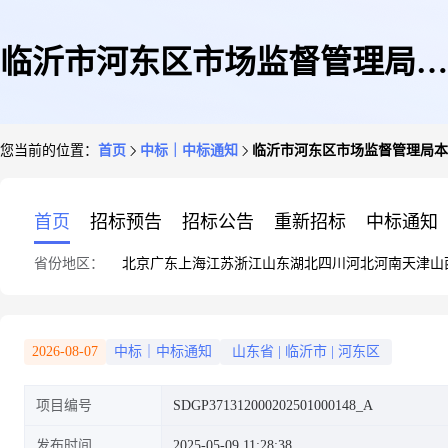
临沂市河东区市场监督管理局本
您当前的位置：
首页
中标｜中标通知
临沂市河东区市场监督管理局本
级公务车辆保险费成交公告
首页
招标预告
招标公告
重新招标
中标通知
省份地区：
北京
广东
上海
江苏
浙江
山东
湖北
四川
河北
河南
天津
山
2026-08-07
中标｜中标通知
山东省
|
临沂市
|
河东区
项目编号
SDGP371312000202501000148_A
发布时间
2025-05-09 11:28:38