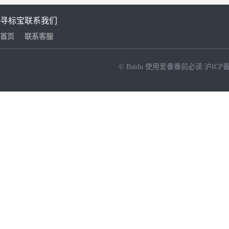
寻标宝
联系我们
首页
联系客服
© Baidu
使用爱番番前必读
沪ICP备
NEW
HOT
暂时没有搜索结果…