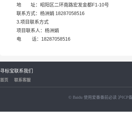
地 址：昭阳区二环南路宏发金都F1-10号
联系方式：杨洲娟 18287058516
3.项目联系方式
项目联系人：杨洲娟
电 话：18287058516
寻标宝
联系我们
首页
联系客服
© Baidu
使用爱番番前必读
沪ICP备
NEW
HOT