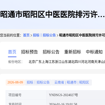
昭通市昭阳区中医医院排污许可
您当前的位置：
首页
招标｜招标公告
昭通市昭阳区中医医院排污许可
证自行检测服务项目竞争性磋商
首页
招标预告
招标公告
重新招标
中标通知
省份地区：
北京
广东
上海
江苏
浙江
山东
湖北
四川
河北
河南
天津
山
公告
2026-08-09
招标｜招标公告
云南省
|
昭通市
|
昭阳区
项目编号
YNDSGS-2024027号
发布时间
2024-01-16 19:01:58