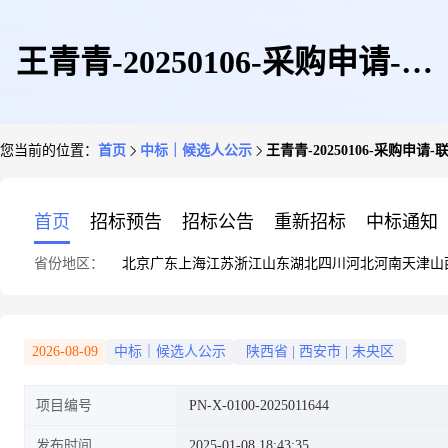
王青青-20250106-采购申请-联
您当前的位置：
首页
中标｜候选人公示
王青青-20250106-采购申请-联
轴器-001
首页
招标预告
招标公告
重新招标
中标通知
省份地区：
北京
广东
上海
江苏
浙江
山东
湖北
四川
河北
河南
天津
山
2026-08-09
中标｜候选人公示
陕西省
|
西安市
|
未央区
项目编号
PN-X-0100-2025011644
发布时间
2025-01-08 18:43:35