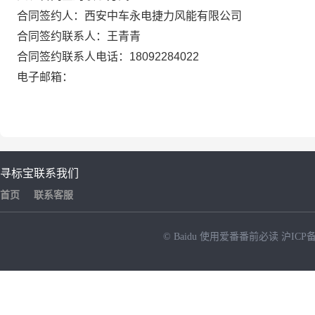
合同签约人：西安中车永电捷力风能有限公司
合同签约联系人：王青青
合同签约联系人电话：18092284022
电子邮箱：
寻标宝
联系我们
首页
联系客服
© Baidu
使用爱番番前必读
沪ICP备
NEW
HOT