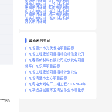
河源市招标网
江门市招标网
潮州市招标网
云浮市招标网
惠州市招标网
珠海市招标网
阳江市招标网
湛江市招标网
广州市招标网
梅州市招标网
汕头市招标网
清远市招标网
茂名市招标网
最新采购项目
广东省惠州市光伏发电项目招标
广东省工程建设项目招标投标信息公开目
录
广东春泰新材料有限公司光伏发电项目招
标
常平广东乐声项目招标
广东省工程建设项目招标计划公告
广东省清远市土方项目招标
广东粤电大埔电厂二期工程2023-2024年度
安保服务项目招标公告
广东平远县城区环卫清洁作业市场化承包
项目招标中标候选人公示
***965