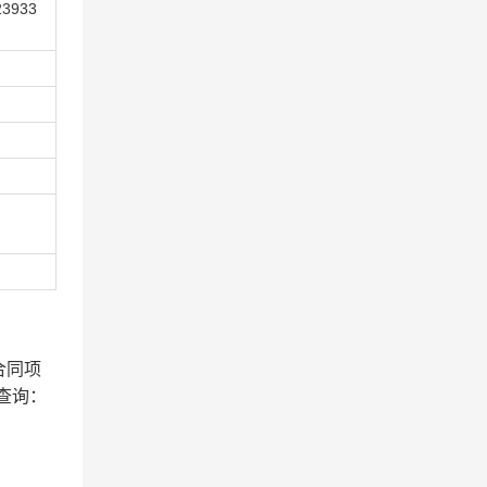
23933
合同项
查询：