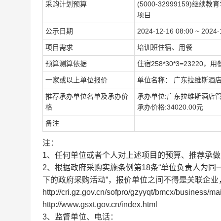
采购计划预算
(5000-32999159)继
项目
公示日期
2024-12-16 08:00 ~ 2024-
项目需求
培训班住宿、用餐
预算测算依据
住宿258*30*3=23220，用餐
一家或以上单位报价
单位名称： 广东拉维斯酒店管
推荐承办单位名单及承办价
承办单位:广东拉维斯酒店
格
承办价格:34020.00元
备注
注：
1、任何单位或者个人对上述项目的预算、推荐承
2、根据政府采购实施条例第18条“单位负责人为
下的政府采购活动”，报价单位之间不得是关联企
http://cri.gz.gov.cn/sofpro/gzyyqt/bmcx/business/
http://www.gsxt.gov.cn/index.html
3、监督单位、电话：