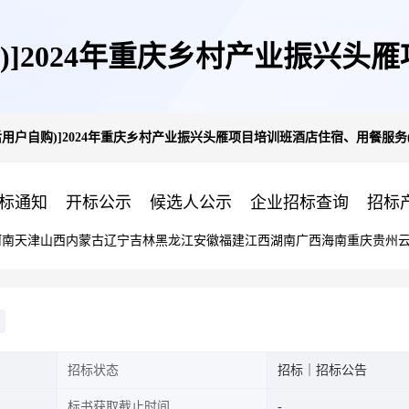
)]2024年重庆乡村产业振兴
后用户自购)]2024年重庆乡村产业振兴头雁项目培训班酒店住宿、用餐服务(
(佛山)
标通知
开标公示
候选人公示
企业招标查询
招标
河南
天津
山西
内蒙古
辽宁
吉林
黑龙江
安徽
福建
江西
湖南
广西
海南
重庆
贵州
招标状态
招标｜招标公告
标书获取截止时间