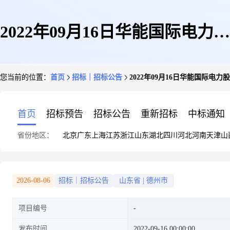
2022年09月16日华能国际电力股
您当前的位置：
首页
招标｜招标公告
2022年09月16日华能国际电
份有限公司德州电厂22.09.15-华
首页
招标预告
招标公告
重新招标
中标通知
省份地区：
北京
广东
上海
江苏
浙江
山东
湖北
四川
河北
河南
天津
山
能德州电厂密封胶等采购询价书
2026-08-06
招标｜招标公告
山东省
|
德州市
项目编号
询价公告
发布时间
2022-09-16 00:00:00