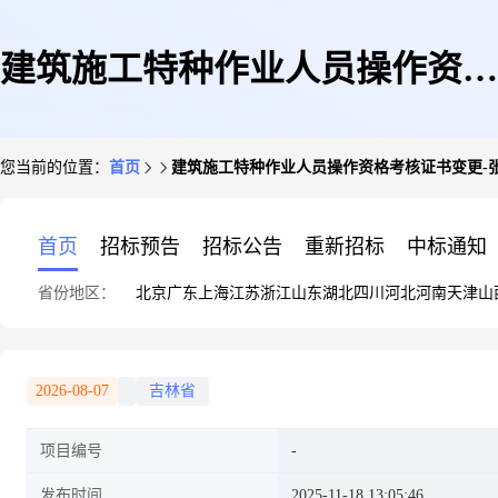
建筑施工特种作业人员操作资格
您当前的位置：
首页
建筑施工特种作业人员操作资格考核证书变更-
考核证书变更-张营奎
首页
招标预告
招标公告
重新招标
中标通知
省份地区：
北京
广东
上海
江苏
浙江
山东
湖北
四川
河北
河南
天津
山
2026-08-07
吉林省
项目编号
发布时间
2025-11-18 13:05:46