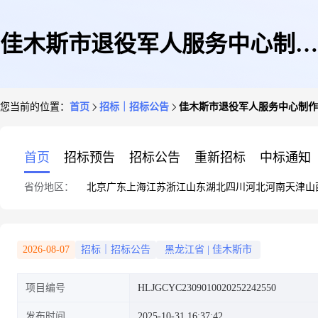
佳木斯市退役军人服务中心制作
您当前的位置：
首页
招标｜招标公告
佳木斯市退役军人服务中心制作亚
亚克力雪弗板420*284直购
首页
招标预告
招标公告
重新招标
中标通知
省份地区：
北京
广东
上海
江苏
浙江
山东
湖北
四川
河北
河南
天津
山
2026-08-07
招标｜招标公告
黑龙江省
|
佳木斯市
项目编号
HLJGCYC2309010020252242550
发布时间
2025-10-31 16:37:42