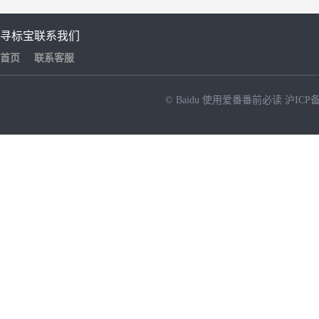
寻标宝
联系我们
首页
联系客服
© Baidu
使用爱番番前必读
沪ICP备
NEW
HOT
暂时没有搜索结果…