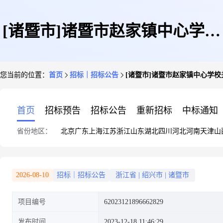
[诸暨市]诸暨市赵家镇中心学校
您当前的位置：
首页
招标｜招标公告
[诸暨市]诸暨市赵家镇中心学
关于玉米油1件的竞价采购
首页
招标预告
招标公告
重新招标
中标通知
省份地区：
北京
广东
上海
江苏
浙江
山东
湖北
四川
河北
河南
天津
山
2026-08-10
招标｜招标公告
浙江省
|
绍兴市
|
诸暨市
项目编号
62023121896662829
发布时间
2023-12-18 11:46:29