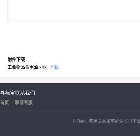
附件下载
工会物品食用油.xlsx
下载
寻标宝
联系我们
首页
联系客服
© Baidu
使用爱番番前必读
沪ICP备
NEW
HOT