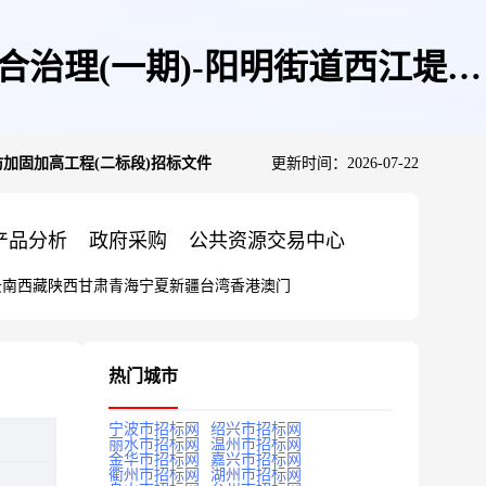
生态综合治理(一期)-阳明街道西江堤防
江堤防加固加高工程(二标段)招标文件
更新时间：2026-07-22
产品分析
政府采购
公共资源交易中心
云南
西藏
陕西
甘肃
青海
宁夏
新疆
台湾
香港
澳门
热门城市
宁波市招标网
绍兴市招标网
丽水市招标网
温州市招标网
金华市招标网
嘉兴市招标网
衢州市招标网
湖州市招标网