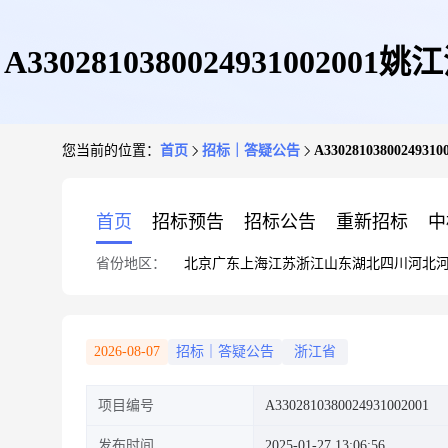
A33028103800249310
您当前的位置：
首页
招标｜答疑公告
A33028103800
首页
招标预告
招标公告
重新招标
中
省份地区：
北京
广东
上海
江苏
浙江
山东
湖北
四川
河北
2026-08-07
招标｜答疑公告
浙江省
项目编号
A3302810380024931002001
发布时间
2025-01-27 13:06:56