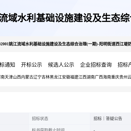
02001姚江流域水利基础设施建设及
24931002001姚江流域水利基础设施建设及生态综合治理(一期)-阳明街道西
加固加高工程(二标段)招标文件
标通知
开标公示
候选人公示
企业招标查询
招标
河南
天津
山西
内蒙古
辽宁
吉林
黑龙江
安徽
福建
江西
湖南
广西
海南
重庆
贵州
招标状态
招标｜答疑公告
标书获取截止时间