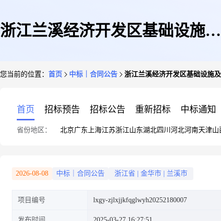
浙江兰溪经济开发区基础设施及
您当前的位置：
首页
中标｜合同公告
浙江兰溪经济开发区基础设施及
配套项目-工西路、纬三路、上
首页
招标预告
招标公告
重新招标
中标通知
省份地区：
北京
广东
上海
江苏
浙江
山东
湖北
四川
河北
河南
天津
山
叶路、浒溪路、新桥路改扩建及
2026-08-08
中标｜合同公告
浙江省
|
金华市
|
兰溪市
项目编号
lxgy-zjlxjjkfqglwyh20252180007
改造工程初步设计合同公告
发布时间
2025-03-27 16:27:51