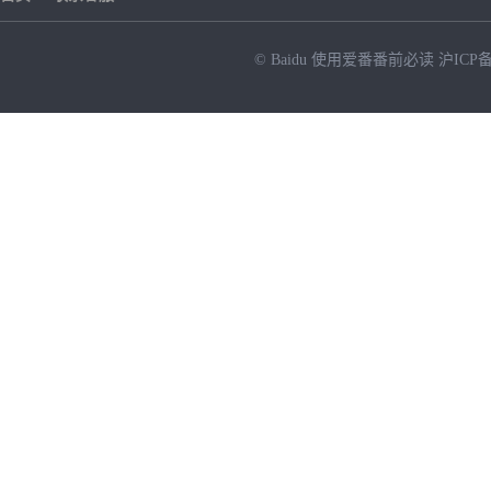
© Baidu
使用爱番番前必读
沪ICP备
NEW
HOT
暂时没有搜索结果…