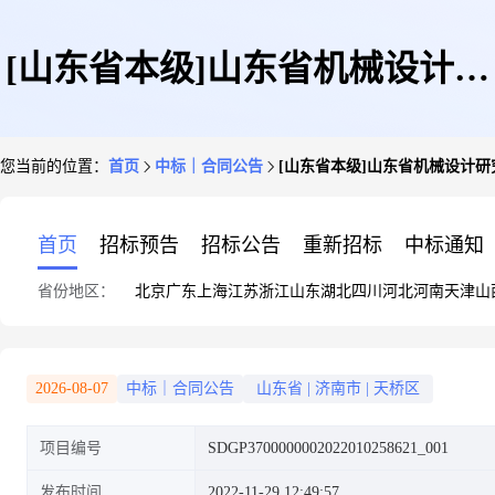
[山东省本级]山东省机械设计研
您当前的位置：
首页
中标｜合同公告
[山东省本级]山东省机械设计
究院会计服务合同公开
首页
招标预告
招标公告
重新招标
中标通知
省份地区：
北京
广东
上海
江苏
浙江
山东
湖北
四川
河北
河南
天津
山
2026-08-07
中标｜合同公告
山东省
|
济南市
|
天桥区
项目编号
SDGP3700000002022010258621_001
发布时间
2022-11-29 12:49:57