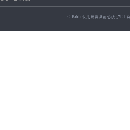
© Baidu
使用爱番番前必读
沪ICP备
NEW
HOT
暂时没有搜索结果…