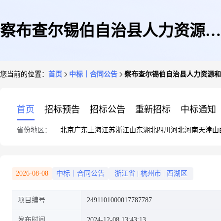
察布查尔锡伯自治县人力资源和
您当前的位置：
首页
中标｜合同公告
察布查尔锡伯自治县人力资源和
社会保障局的合同公告
首页
招标预告
招标公告
重新招标
中标通知
省份地区：
北京
广东
上海
江苏
浙江
山东
湖北
四川
河北
河南
天津
山
2026-08-08
中标｜合同公告
浙江省
|
杭州市
|
西湖区
项目编号
2491101000017787787
发布时间
2024-12-08 13:43:13