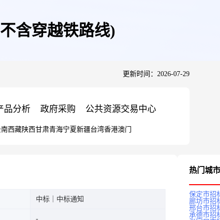
不含穿越铁路线)
更新时间：2026-07-29
产品分析
政府采购
公共资源交易中心
云南
西藏
陕西
甘肃
青海
宁夏
新疆
台湾
香港
澳门
热门城
保定市招
中标｜中标通知
廊坊市招
邢台市招
承德市招