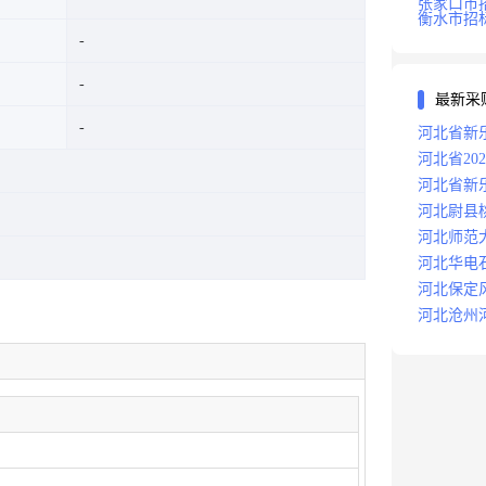
张家口市
衡水市招
最新采
河北省新
河北省20
河北省新
河北尉县
河北师范
河北华电石
分场辅助
河北保定
河北沧州