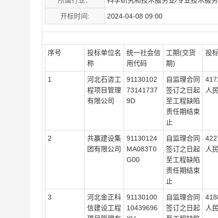
所属行业：
科学研究和技术服务业/专业技术服
开标时间:
2024-04-08 09:00
序号
投标单位名
统一社会信
工期(交货
投
称
用代码
期)
1
河北石咨工
91130102
自监理合同
41
程项目管理
73141737
签订之日起
人
有限公司
9D
至工程缺陷
责任期结束
止
2
共赢建设集
91130124
自监理合同
42
团有限公司
MA083T0
签订之日起
人
G00
至工程缺陷
责任期结束
止
3
河北金正科
91130100
自监理合同
41
信建设工程
10439696
签订之日起
人