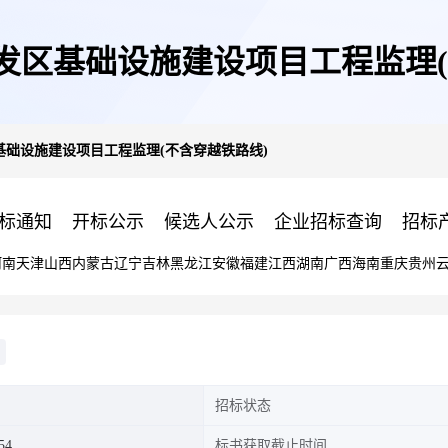
发区基础设施建设项目工程监理(
础设施建设项目工程监理(不含穿越铁路线)
标通知
开标公示
候选人公示
企业招标查询
招标
河南
天津
山西
内蒙古
辽宁
吉林
黑龙江
安徽
福建
江西
湖南
广西
海南
重庆
贵州
招标状态
54
标书获取截止时间