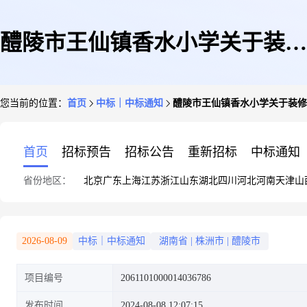
醴陵市王仙镇香水小学关于装修
您当前的位置：
首页
中标｜中标通知
醴陵市王仙镇香水小学关于装修
工程的网上超市采购项目成交公
首页
招标预告
招标公告
重新招标
中标通知
省份地区：
北京
广东
上海
江苏
浙江
山东
湖北
四川
河北
河南
天津
山
告
2026-08-09
中标｜中标通知
湖南省
|
株洲市
|
醴陵市
项目编号
2061101000014036786
发布时间
2024-08-08 12:07:15