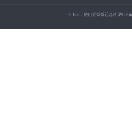
© Baidu
使用爱番番前必读
沪ICP备
NEW
HOT
暂时没有搜索结果…