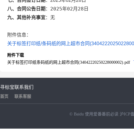
七、合同签订日期
：
2025年02月28日
2025年02月28日
八、合同公告日期
：
九、其他补充事宜
：
无
附件信息：
关于标签打印纸/条码纸的网上超市合同(340422202502280000
附件下载
关于标签打印纸条码纸的网上超市合同(34042220250228000002).pdf
寻标宝
联系我们
首页
联系客服
© Baidu
使用爱番番前必读
沪ICP备
NEW
HOT