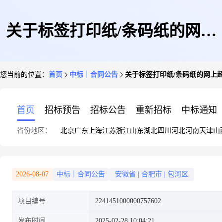
关于标签打印纸/条码纸的网上
您当前的位置：
首页
中标｜合同公告
关于标签打印纸/条码纸的网上
超市合同公告
首页
招标预告
招标公告
重新招标
中标通知
省份地区：
北京
广东
上海
江苏
浙江
山东
湖北
四川
河北
河南
天津
山
2026-08-07
中标｜合同公告
安徽省
|
合肥市
|
包河区
项目编号
2241451000000757602
发布时间
2025-02-28 10:04:21