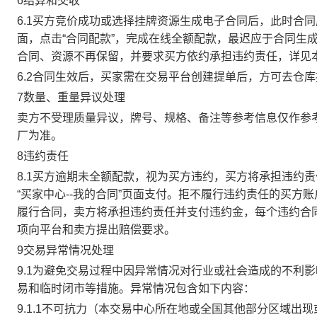
6结算和交收
6.1买方竞价成功或选择挂牌资源生成电子合同后，此时合同
面，点击“合同配款”，完成在线全额配款，最迟应于合同生成当
合同、资源不再保留，并要求买方依约承担违约责任，详见
6.2合同生效后，买家需在交易平台创建提单后，方可去仓
7数量、重量异议处理
卖方不受理质量异议，牌号、规格、备注等参考信息仅作参
厂为准。
8违约责任
8.1买方逾期未全额配款，视为买方违约，买方将承担违约
“买家中心--我的合同”页面支付。拒不履行违约责任的买
履行合同，卖方将承担违约责任并支付违约金，每个违约合同
项向平台和卖方提出赔偿要求。
9交易异常情况处理
9.1为避免交易过程中因异常情况对行业或社会造成的不利
易和临时闭市等措施。异常情况包含如下内容：
9.1.1不可抗力（本交易中心所在地或全国其他部分区域