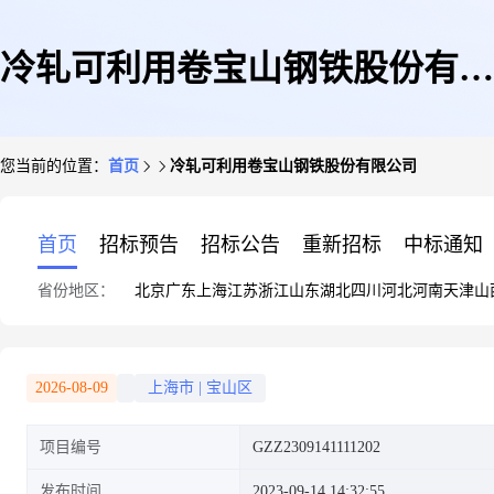
冷轧可利用卷宝山钢铁股份有限
您当前的位置：
首页
冷轧可利用卷宝山钢铁股份有限公司
公司
首页
招标预告
招标公告
重新招标
中标通知
省份地区：
北京
广东
上海
江苏
浙江
山东
湖北
四川
河北
河南
天津
山
2026-08-09
上海市
|
宝山区
项目编号
GZZ2309141111202
发布时间
2023-09-14 14:32:55