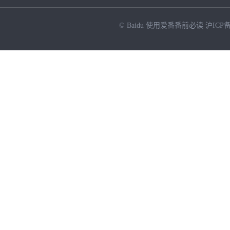
© Baidu
使用爱番番前必读
沪ICP备
NEW
HOT
暂时没有搜索结果…