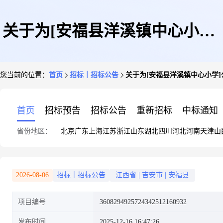
关于为[安福县洋溪镇中心小学]
您当前的位置：
首页
招标｜招标公告
关于为[安福县洋溪镇中心小学]
公开选取[工程设计]机构的公告
首页
招标预告
招标公告
重新招标
中标通知
省份地区：
北京
广东
上海
江苏
浙江
山东
湖北
四川
河北
河南
天津
山
2026-08-06
招标｜招标公告
江西省
|
吉安市
|
安福县
项目编号
3608294925724342512160932
发布时间
2025-12-16 16:47:26