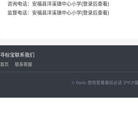
咨询电话：安福县洋溪镇中心小学(登录后查看)
监督电话：安福县洋溪镇中心小学(登录后查看)
寻标宝
联系我们
首页
联系客服
© Baidu
使用爱番番前必读
沪ICP备
NEW
HOT