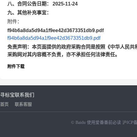
八、合同公告日期： 2025-11-24
九、其他补充事宜：
附件：
f94b6a8da5d94a1f9ee42d3673351db9.pdf
f94b6a8da5d94a1f9ee42d3673351db9.pdf
免责声明：本页面提供的政府采购合同是按照《中华人民共
采购网对其内容概不负责，亦不承担任何法律责任。
附件下载
寻标宝
联系我们
首页
联系客服
© Baidu
使用爱番番前必读
沪ICP备