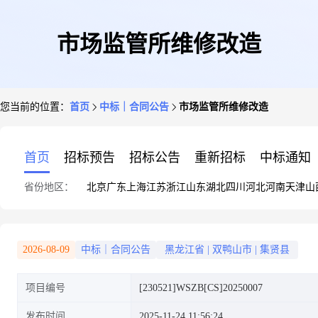
市场监管所维修改造
您当前的位置：
首页
中标｜合同公告
市场监管所维修改造
首页
招标预告
招标公告
重新招标
中标通知
省份地区：
北京
广东
上海
江苏
浙江
山东
湖北
四川
河北
河南
天津
山
2026-08-09
中标｜合同公告
黑龙江省
|
双鸭山市
|
集贤县
项目编号
[230521]WSZB[CS]20250007
发布时间
2025-11-24 11:56:24