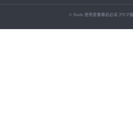
© Baidu
使用爱番番前必读
沪ICP备
NEW
HOT
暂时没有搜索结果…