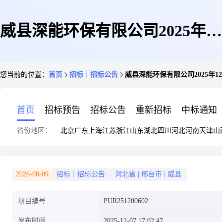
威县深能环保有限公司2025年12
您当前的位置：
首页
招标｜招标公告
威县深能环保有限公司2025年
月安全消防用品采购
首页
招标预告
招标公告
重新招标
中标通知
省份地区：
北京
广东
上海
江苏
浙江
山东
湖北
四川
河北
河南
天津
山
2026-08-09
招标｜招标公告
河北省
|
邢台市
|
威县
项目编号
PUR251200602
发布时间
2025-12-07 17:02:47