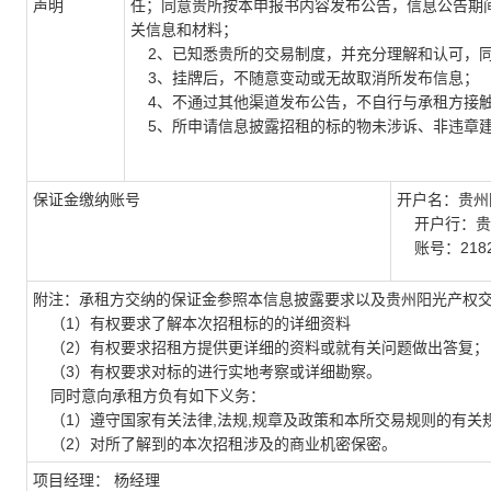
声明
任；同意贵所按本申报书内容发布公告，信息公告期
关信息和材料；
2、已知悉贵所的交易制度，并充分理解和认可，同
3、挂牌后，不随意变动或无故取消所发布信息；
4、不通过其他渠道发布公告，不自行与承租方接触
5、所申请信息披露招租的标的物未涉诉、非违章
保证金缴纳账号
开户名：贵州
开户行：贵
账号：218201
附注：承租方交纳的保证金参照本信息披露要求以及贵州阳光产权
（1）有权要求了解本次招租标的的详细资料
（2）有权要求招租方提供更详细的资料或就有关问题做出答复；
（3）有权要求对标的进行实地考察或详细勘察。
同时意向承租方负有如下义务：
（1）遵守国家有关法律,法规,规章及政策和本所交易规则的有关
（2）对所了解到的本次招租涉及的商业机密保密。
项目经理： 杨经理