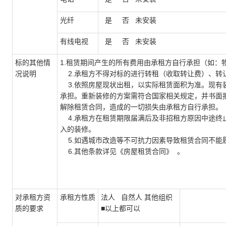
光纤
是 否 未安装
有线电视
是 否 未安装
标的其他情
1.租赁期间产生的所有费用由承租方自行承担
况说明
2.承租方不得对标的进行转租（收取转
3.依照房屋现状出租，以实际租赁面积为准。现有
承担。重新装修的方案需符合国家相关规定，并书面
解除租赁合同，造成的一切损失由承租
4.承租方在租赁期限届满后及非招租方原因中途终
入的装修
5.如遇城市改造等不可抗力因素导致租赁合同不能
6.其他条款详见《房屋租赁合同》 。
对承租方资
承租方性质
法人 自然人 其他组织
质的要求
■以上都可以