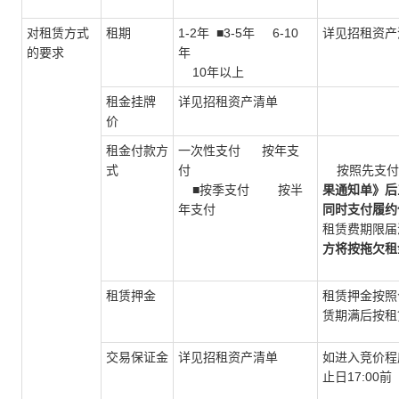
对租赁方式
租期
1-2年 ■3-5年 6-10
详见招租资产
的要求
年
10年以上
租金挂牌
详见招租资产清单
价
租金付款方
一次性支付 按年支
式
付
按照先支付后
■按季支付 按半
果通知单》后
年支付
同时支付履约
租赁费期限届
方将按拖欠租
租赁押金
租赁押金按照
赁期满后按租
交易保证金
详见招租资产清单
如进入竞价程
止日17:0