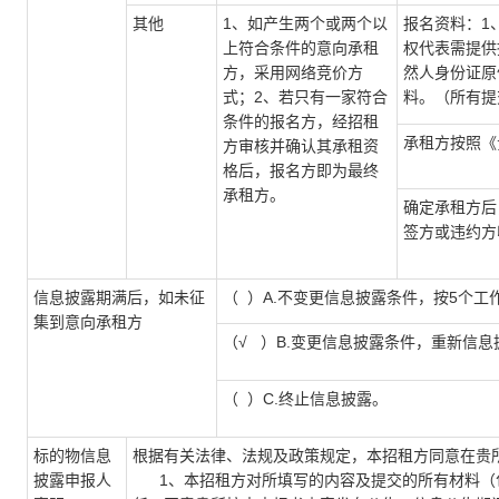
其他
1、如产生两个或两个以
报名资料：1
上符合条件的意向承租
权代表需提供
方，采用网络竞价方
然人身份证原
式；2、若只有一家符合
料。（所有提
条件的报名方，经招租
承租方按照《
方审核并确认其承租资
格后，报名方即为最终
承租方。
确定承租方后
签方或违约方
信息披露期满后，如未征
（ ）A.不变更信息披露条件，按5个
集到意向承租方
（√ ）B.变更信息披露条件，重新信息
（ ）C.终止信息披露。
标的物信息
根据有关法律、法规及政策规定，本招租方同意在贵
披露申报人
1、本招租方对所填写的内容及提交的所有材料（