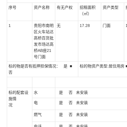
序号
资产名称
有无产权
招租面积
资产类型
（㎡）
1
贵阳市南明
无
17.28
门面
区火车站达
高桥百货批
发市场达高
桥AB座21
号门面
标的物是否有抵押担保情况： 是 ■
标的物资产类型:居住用房 
否
标的配套设
水
是 否 未安装
施情
电
是 否 未安装
况
燃气
是 否 未安装
电话
是 否 未安装