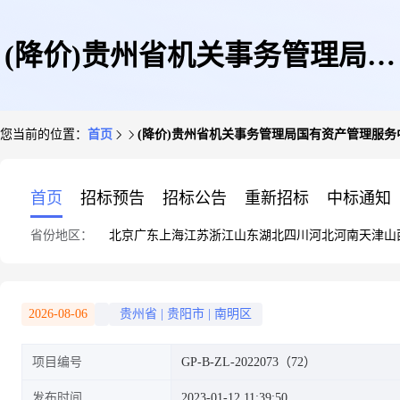
(降价)贵州省机关事务管理局国
您当前的位置：
首页
(降价)贵州省机关事务管理局国有资产管理服务
有资产管理服务中心贵阳市南明
首页
招标预告
招标公告
重新招标
中标通知
省份地区：
北京
广东
上海
江苏
浙江
山东
湖北
四川
河北
河南
天津
山
区火车站达高桥百货批发市场达
2026-08-06
贵州省
|
贵阳市
|
南明区
项目编号
GP-B-ZL-2022073（72）
高桥AB座21号门面招租
发布时间
2023-01-12 11:39:50