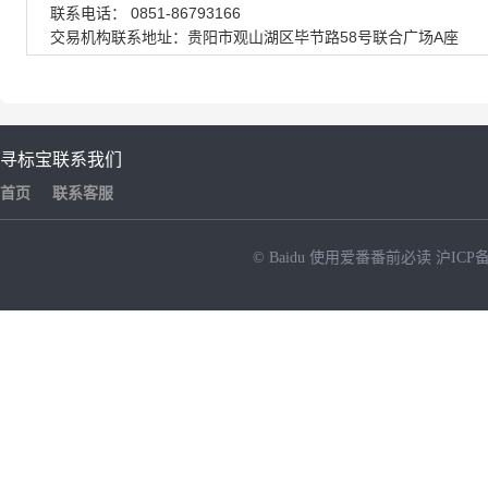
联系电话： 0851-86793166
交易机构联系地址：贵阳市观山湖区毕节路58号联合广场A座
寻标宝
联系我们
首页
联系客服
© Baidu
使用爱番番前必读
沪ICP备
NEW
HOT