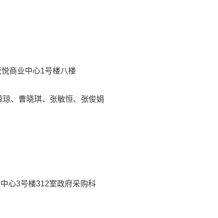
茂悦商业中心1号楼八楼
琼琼、曹晓琪、张敏恒、张俊娟
中心3号楼312室政府采购科