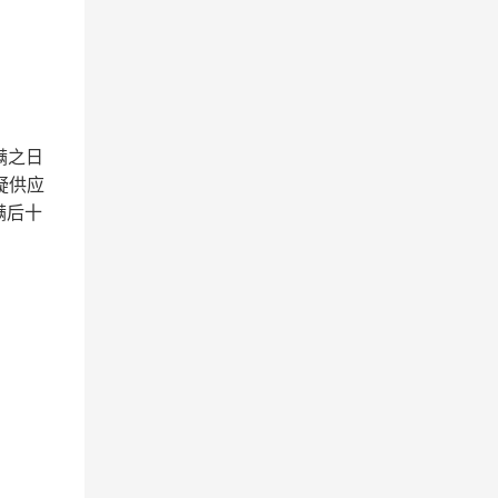
满之日
疑供应
满后十