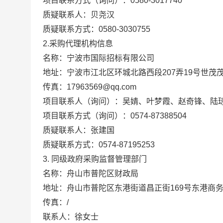
项目联系方式（询问）：
0580-3017740
质疑联系人：
贝尧汉
质疑联系方式：
0580-3030755
2.采购代理机构信息
名称：
宁波市国际招标有限公司
地址：
宁波市江北区环城北路西段207弄19号世茂
传真：
17963569@qq.com
项目联系人（询问）：
吴婧、叶梦霞、赵奇锋、陆
项目联系方式（询问）：
0574-87388504
质疑联系人：
张建国
质疑联系方式：
0574-87195253
同级政府采购监督管理部门
3.
名称：舟山市普陀区财政局
地址：舟山市普陀区东港街道昌正街169号东港商务
传真：/
联系人：徐女士