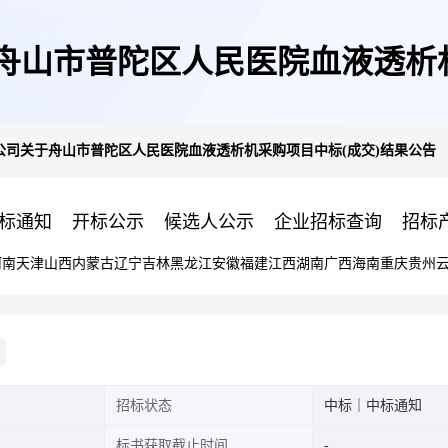
舟山市普陀区人民医院血液透析机
公司关于舟山市普陀区人民医院血液透析机采购项目中标(成交)结果公告
标通知
开标公示
候选人公示
企业招标查询
招标
河南
天津
山西
内蒙古
辽宁
吉林
黑龙江
安徽
福建
江西
湖南
广西
海南
重庆
贵州
招标状态
中标｜中标通知
标书获取截止时间