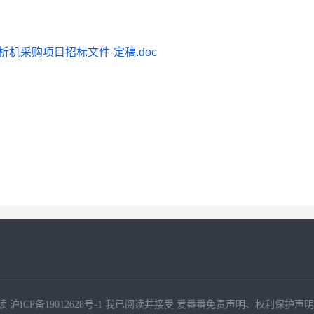
透析机采购项目招标文件-定稿.doc
读
沪ICP备19012628号-1
我已阅读并接受
爱番番免责声明
、
权利保护声明