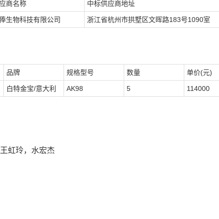
应商名称
中标供应商地址
俸生物科技有限公司
浙江省杭州市拱墅区文晖路183号1090室
品牌
规格型号
数量
单价(元)
白特金宝/意大利
AK98
5
114000
，王虹玲，水宏杰