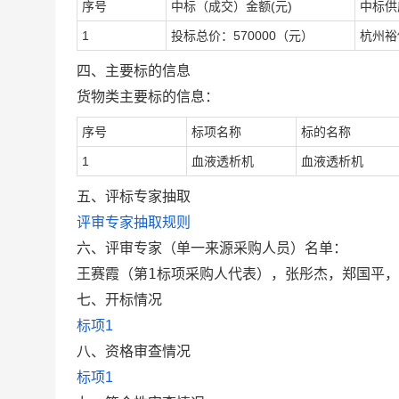
序号
中标（成交）金额(元)
中标供
1
投标总价：570000（元）
杭州裕
四、主要标的信息
货物类主要标的信息：
序号
标项名称
标的名称
1
血液透析机
血液透析机
五、评标专家抽取
评审专家抽取规则
六、评审专家（单一来源采购人员）名单：
王赛霞（第1标项采购人代表），张彤杰，郑国平
七、开标情况
标项1
八、资格审查情况
标项1