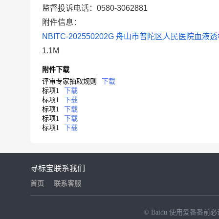
监督投诉电话：0580-3062881
附件信息：
NBITC-202550202G 舟山市普陀区人民医院血液
1.1M
附件下载
评审专家抽取规则
下载
标项1
下载
标项1
下载
标项1
下载
标项1
下载
标项1
下载
寻标宝
联系我们
首页
联系客服
© Baidu
使用爱番番前必