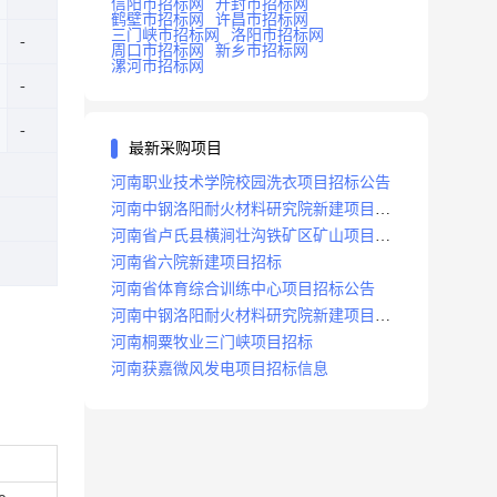
信阳市招标网
开封市招标网
鹤壁市招标网
许昌市招标网
三门峡市招标网
洛阳市招标网
周口市招标网
新乡市招标网
漯河市招标网
最新采购项目
河南职业技术学院校园洗衣项目招标公告
河南中钢洛阳耐火材料研究院新建项目招
标
河南省卢氏县横涧壮沟铁矿区矿山项目招
标公告
河南省六院新建项目招标
河南省体育综合训练中心项目招标公告
河南中钢洛阳耐火材料研究院新建项目招
标
河南桐粟牧业三门峡项目招标
河南获嘉微风发电项目招标信息