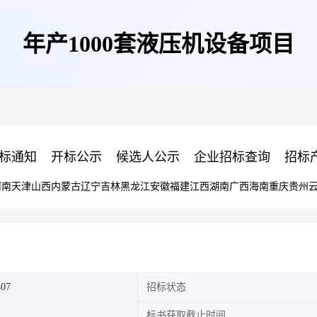
年产1000套液压机设备项目
标通知
开标公示
候选人公示
企业招标查询
招标
河南
天津
山西
内蒙古
辽宁
吉林
黑龙江
安徽
福建
江西
湖南
广西
海南
重庆
贵州
407
招标状态
标书获取截止时间