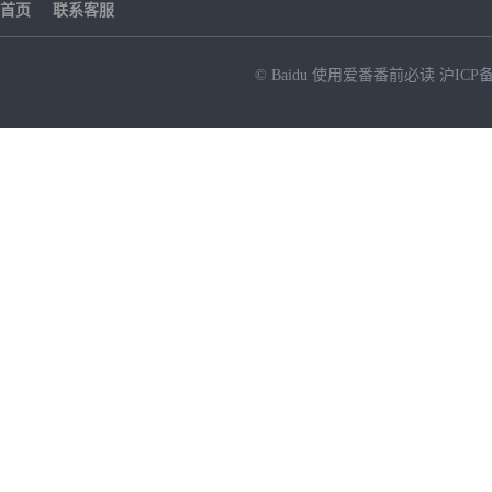
首页
联系客服
© Baidu
使用爱番番前必读
沪ICP备
NEW
HOT
暂时没有搜索结果…