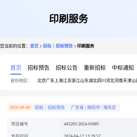
印刷服务
您当前的位置：
首页
招标｜招标预告
印刷服务
首页
招标预告
招标公告
重新招标
中标通知
省份地区：
北京
广东
上海
江苏
浙江
山东
湖北
四川
河北
河南
天津
山
2026-08-08
招标｜招标预告
广东省
|
揭阳市
|
揭东区
项目编号
445203-2024-01085
发布时间
2024-04-17 13:29:57