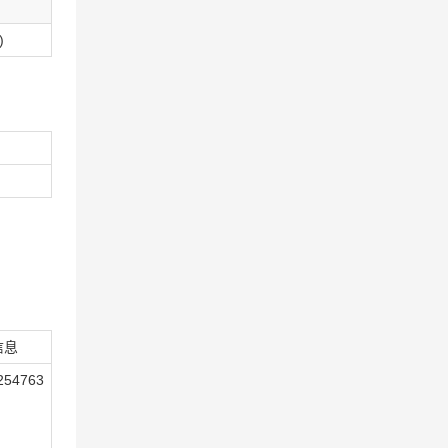
)
信息
254763