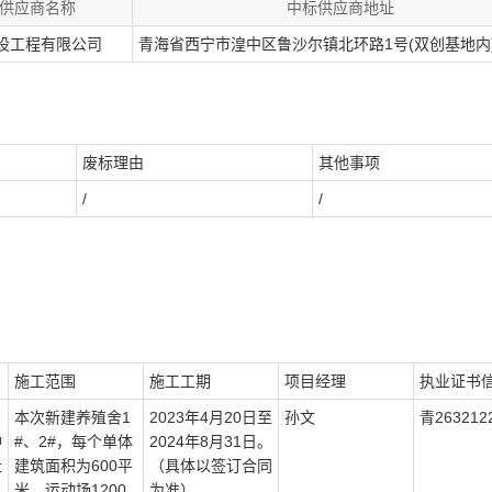
供应商名称
中标供应商地址
设工程有限公司
青海省西宁市湟中区鲁沙尔镇北环路1号(双创基地内
废标理由
其他事项
/
/
施工范围
施工工期
项目经理
执业证书
本次新建养殖舍1
2023年4月20日至
孙文
青263212
种
#、2#，每个单体
2024年8月31日。
社
建筑面积为600平
（具体以签订合同
米，运动场1200
为准）