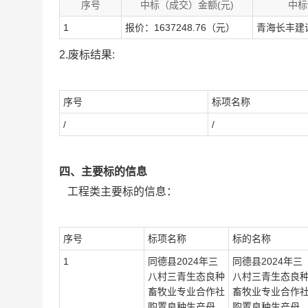
序号
中标（成交）金额(元)
中标
1
报价：1637248.76（元）
青海长丰建
2.废标结果:
序号
标项名称
/
/
四、主要标的信息
工程类主要标的信息：
序号
标项名称
标的名称
1
同德县2024年三
同德县2024年三
八村三青生态良种
八村三青生态良
畜牧业专业合作社
畜牧业专业合作
购置良种生产母
购置良种生产母