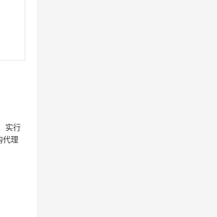
，实行
购代理