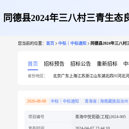
同德县2024年三八村三青生
您当前的位置：
首页
中标｜中标通知
同德县2024年三八
首页
招标预告
招标公告
重新招标
中
省份地区：
北京
广东
上海
江苏
浙江
山东
湖北
四川
河北
2026-08-08
中标｜中标通知
青海省
|
海南藏族自治州
项目编号
青海中悦竞磋(工程)2024-005
发布时间
2024-04-07 23:44:10