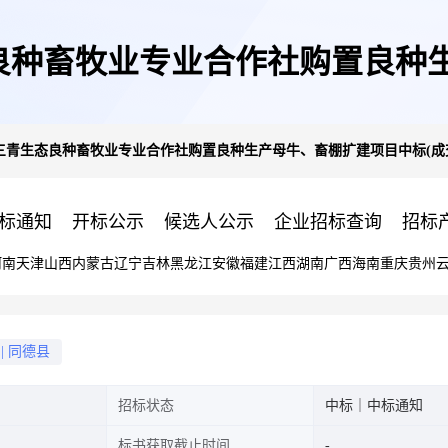
态良种畜牧业专业合作社购置良种
村三青生态良种畜牧业专业合作社购置良种生产母牛、畜棚扩建项目中标(成
交)结果公告
标通知
开标公示
候选人公示
企业招标查询
招标
河南
天津
山西
内蒙古
辽宁
吉林
黑龙江
安徽
福建
江西
湖南
广西
海南
重庆
贵州
|
同德县
招标状态
中标｜中标通知
标书获取截止时间