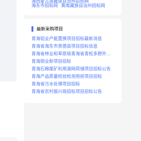
海西蒙古族藏族自治州招标网
海东市招标网
黄南藏族自治州招标网
最新采购项目
青海铝业产能置换项目招标最新消息
青海省海东市贵德县项目招标信息
青海省林业和草原局青海省青松多野外视
频监控项目招标公告
青海铜业新项目招标
青海石棉尾矿利用源网荷储项目招标公告
青海产品质量检验检测用房项目招标
青海省污水处理项目招标
青海省农村振兴局招标项目招标公告