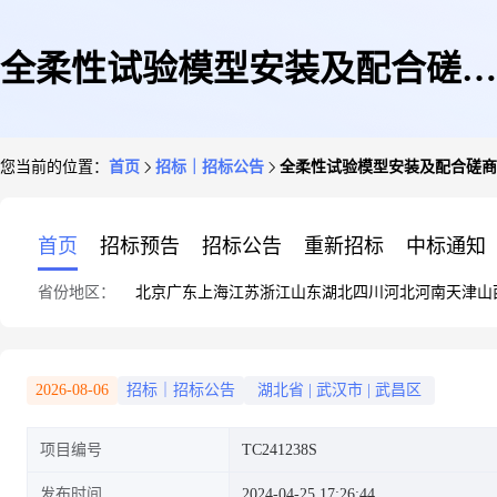
全柔性试验模型安装及配合磋商
您当前的位置：
首页
招标｜招标公告
全柔性试验模型安装及配合磋商
公告
首页
招标预告
招标公告
重新招标
中标通知
省份地区：
北京
广东
上海
江苏
浙江
山东
湖北
四川
河北
河南
天津
山
2026-08-06
招标｜招标公告
湖北省
|
武汉市
|
武昌区
项目编号
TC241238S
发布时间
2024-04-25 17:26:44