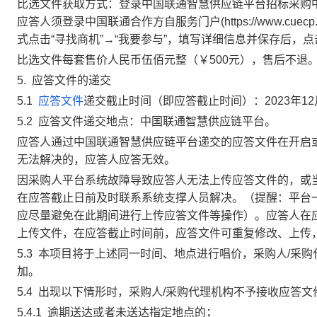
比选文件获取方式：
登录
中国联通智慧供应链平台招标采购
应答人须登录中国联通合作方自服务门户(https://www.c
式点击“寻找商机”→“我要参与”，填写详细信息并保存后，点
比选文件每套售价人民币
伍佰元整
（￥500元）
，售后不退
5.
应答文件的递交
5.1
应答文件
递交截止时间
（即应答截止
时间
）：
2023
年
12
5.2
应答文件递交地点：
中国联通智慧供应链平台
。
应答人通过中国联通智慧供应链平台递交的应答文件在开启
无法解决的，应答人应答无效。
因采购人平台系统故障导致应答人无法上传应答文件的，或
在应答截止日前及时联系系统支撑人员解决。（提醒：平台
应尽量避免在此期间进行上传应答文件等操作）。应答人在
上传文件，在应答截止时间前，应答文件可重复修改、上传
5.3
本项目将于上述同一时间、地点进行唱价，
采购人/采购
加。
5.4
出现以下情形时，
采购人/采购代理机构
不予接收应答文
5.4.1
逾期送达或者未送达指定地点的；