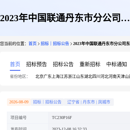
2023年中国联通丹东市分公司东
您当前的位置：
首页
招标｜招标公告
2023年中国联通丹东市分公
港凤城存续房屋维修项目比选公
首页
招标预告
招标公告
重新招标
中标通知
省份地区：
北京
广东
上海
江苏
浙江
山东
湖北
四川
河北
河南
天津
山
告
2026-08-09
招标｜招标公告
辽宁省
|
丹东市
|
凤城市
项目编号
TC230P16F
发布时间
2023-12-08 16:32:33