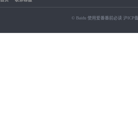
© Baidu
使用爱番番前必读
沪ICP备
NEW
HOT
暂时没有搜索结果…