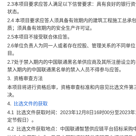
2.3本项目要求应答人满足以下信誉要求：具有良好的银行
状态。
2.4
本项目要求应答人须具备有效期内的建筑工程施工总承
质；须具备有效期内的安全生产许可证
。
2.5本项目不接受联合体应答。
2.6单位负责人为同一人或者存在控股、管理关系的不同单
目。
2.7处于禁入期内的中国联通黑名单供应商及其所注册设立
禁入期内的中国联通黑名单的禁入人员不得参与应答。
3.
资格审查方法
本项目将进行资格后审，资格审查标准和内容见比选文件第三
决。
4.
比选文件的获取
4.1
比选文件获取时
间：
202
3
年
12
月
8
日16时00分至202
3
年
定节假日）。
4.2
比选文件获取地点：
中国联通智慧供应链平台招标采购