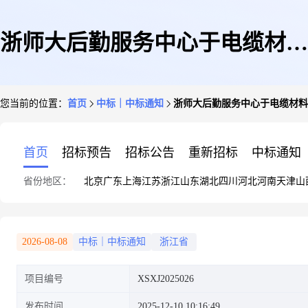
浙师大后勤服务中心于电缆材料
您当前的位置：
首页
中标｜中标通知
浙师大后勤服务中心于电缆材料
采购项目的成交结果公示
首页
招标预告
招标公告
重新招标
中标通知
省份地区：
北京
广东
上海
江苏
浙江
山东
湖北
四川
河北
河南
天津
山
2026-08-08
中标｜中标通知
浙江省
项目编号
XSXJ2025026
发布时间
2025-12-10 10:16:49