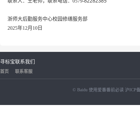
联系人
：王
老师，联系电话：
0579-
82282385
浙师大后勤服务中心校园修缮服务部
202
5
年
12
月
10
日
寻标宝
联系我们
首页
联系客服
© Baidu
使用爱番番前必读
沪ICP备
NEW
HOT