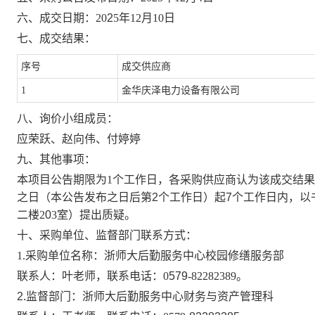
六、成交日期：
20
2
5
年
12
月
10
日
七、成交结果：
序号
成交供应商
1
金华庆泽电力设备有限公司
八、询价小组成员：
应荣跃
、
赵向伟、付婷婷
九、其他事项：
本项目公告期限为
1个工作日，各采购供应商认为该成交结
之日（本公告发布之日后第
2
个工作日）起
7
个工作日内，以
二楼
2
0
3
室）提出质疑。
十
、
采购
单位、监督
部门
联系方式
：
1.采购
单位名称：
浙师大后勤服务中心校园修缮服务部
联系人：叶老师，联系电话：
0
579
-82282389。
2.
监督
部门：
浙师大后勤服务中心财务与资产管理科