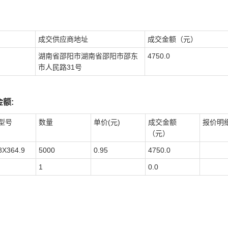
成交供应商地址
成交金额（元）
湖南省邵阳市湖南省邵阳市邵东
4750.0
市人民路31号
额:
型号
数量
单价(元)
成交金额
报价明
（元）
8X364.9
5000
0.95
4750.0
1
0.0