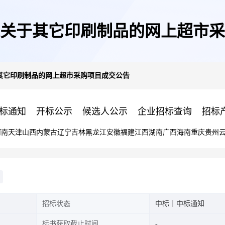
关于其它印刷制品的网上超市采
其它印刷制品的网上超市采购项目成交公告
标通知
开标公示
候选人公示
企业招标查询
招标
河南
天津
山西
内蒙古
辽宁
吉林
黑龙江
安徽
福建
江西
湖南
广西
海南
重庆
贵州
招标状态
中标｜中标通知
标书获取截止时间