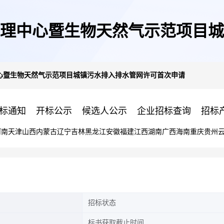
理中心暨生物天然气示范项目城
心暨生物天然气示范项目城镇污水排入排水管网许可首次申请
请
标通知
开标公示
候选人公示
企业招标查询
招标
河南
天津
山西
内蒙古
辽宁
吉林
黑龙江
安徽
福建
江西
湖南
广西
海南
重庆
贵州
招标状态
标书获取截止时间