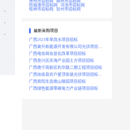
贺州市招标网
柳州市招标网
防城港市招标网
河池市招标网
桂林市招标网
钦州市招标网
最新采购项目
广西2023年旱改水项目招标
广西昊升新能源开发有限公司光伏项目招
标
广西电信局信息化改革项目招标
广西良兴区庆海产业园土方项目招标
广西南宁高新区利华路二期工程项目招标
广西扶绥县农户屋顶安装光伏项目招标公
告
广西宾阳生态南山陵园项目招标
广西绿色能源零碳电力产业链项目招标