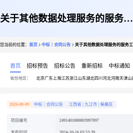
关于其他数据处理服务的服务工
您当前的位置：
首页
中标｜合同公告
关于其他数据处理服务的服务工
程合同公告
首页
招标预告
招标公告
重新招标
中标通知
省份地区：
北京
广东
上海
江苏
浙江
山东
湖北
四川
河北
河南
天津
山
2026-08-09
中标｜合同公告
江西省
|
九江市
|
柴桑区
项目编号
2491401000003997097
发布时间
2024-10-16 03:53:39