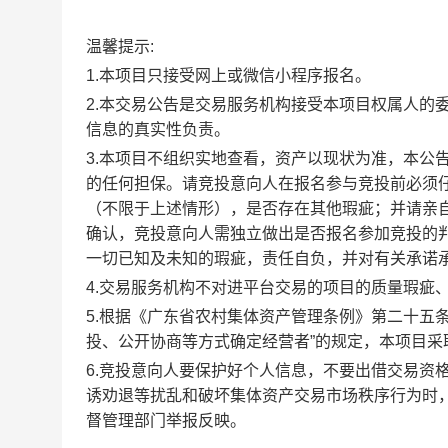
温馨提示:
1.本项目只接受网上或微信小程序报名。
2.本交易公告是交易服务机构接受本项目权属人的
信息的真实性负责。
3.本项目不组织实地查看，资产以现状为准，本公
的任何担保。请竞投意向人在报名参与竞投前必须
（不限于上述情形），是否存在其他瑕疵；并请亲
确认，竞投意向人需独立做出是否报名参加竞投的
一切已知及未知的瑕疵，责任自负，并对有关承诺
4.交易服务机构不对进平台交易的项目的质量瑕疵
5.根据《广东省农村集体资产管理条例》第二十五
投、公开协商等方式确定经营者”的规定，本项目
6.竞投意向人要保护好个人信息，不要出借交易资
诱劝退等扰乱和破坏集体资产交易市场秩序行为时
督管理部门举报反映。