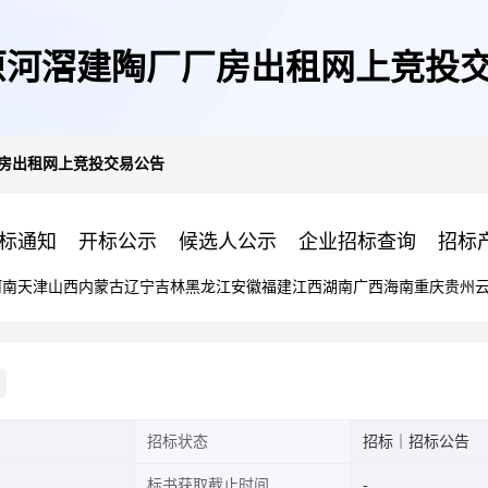
原河滘建陶厂厂房出租网上竞投
厂房出租网上竞投交易公告
标通知
开标公示
候选人公示
企业招标查询
招标
河南
天津
山西
内蒙古
辽宁
吉林
黑龙江
安徽
福建
江西
湖南
广西
海南
重庆
贵州
招标状态
招标｜招标公告
标书获取截止时间