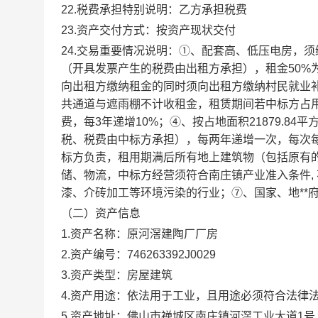
22.税费承担特别说明：乙方承担税费
23.资产交付方式：按资产现状交付
24.交易重要情况说明：①、配套高、低压电房，须
（开具发票产生的税费由出租方承担），租金50%
向出租方缴纳租金的同时须向出租方缴纳村民就业补助金每年
共通道与遮雨棚不计收租金，租赁期间若中标方占用公共
费，每3年递增10%；④、按占地面积21879.84平
税、税费由中标方承担），每两年递增一次，每次每
标方负责，租用期满后所有地上建筑物（包括原有
储、物流，中标方经营须符合南庄镇产业准入条件,
漆、介砖加工等环境污染的行业；⑦、国家、地**
（二）资产信息
1.资产名称：原河滘建陶厂厂房
2.资产编号：746263392J0029
3.资产类型：房屋建筑
4.资产用途：依法用于工业，且用途必须符合法律
5.资产地址：佛山市禅城区南庄镇河滘工业大道1号