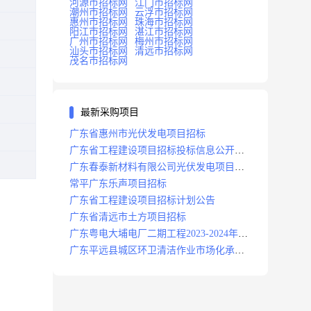
河源市招标网
江门市招标网
潮州市招标网
云浮市招标网
惠州市招标网
珠海市招标网
阳江市招标网
湛江市招标网
广州市招标网
梅州市招标网
汕头市招标网
清远市招标网
茂名市招标网
最新采购项目
广东省惠州市光伏发电项目招标
广东省工程建设项目招标投标信息公开目
录
广东春泰新材料有限公司光伏发电项目招
标
常平广东乐声项目招标
广东省工程建设项目招标计划公告
广东省清远市土方项目招标
广东粤电大埔电厂二期工程2023-2024年度
安保服务项目招标公告
广东平远县城区环卫清洁作业市场化承包
项目招标中标候选人公示