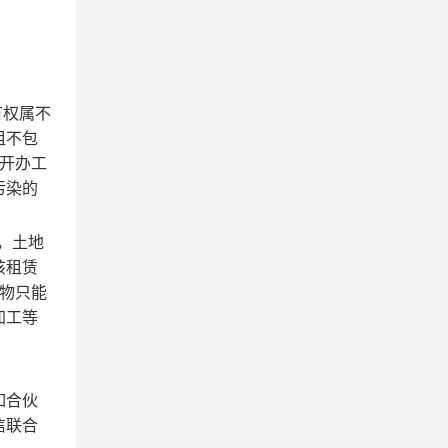
有权属不
租不包
于开办工
污染的
，土地
该租赁
赁物只能
加工等
如合伙
信联合