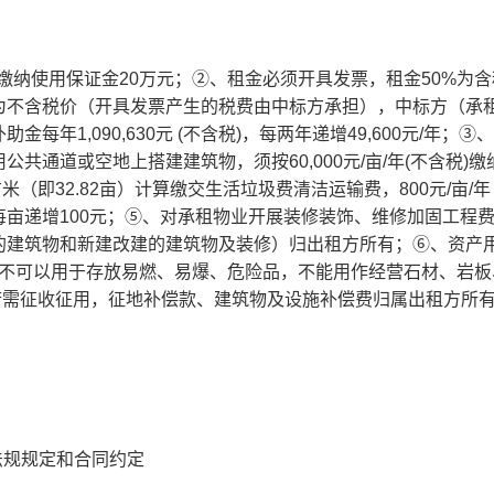
缴纳使用保证金20万元；②、租金必须开具发票，租金50%为含
为不含税价（开具发票产生的税费由中标方承担），中标方（承
1,090,630元 (不含税)，每两年递增49,600元/年；③
通道或空地上搭建建筑物，须按60,000元/亩/年(不含税)缴
方米（即32.82亩）计算缴交生活垃圾费清洁运输费，800元/亩/
亩递增100元；⑤、对承租物业开展装修装饰、维修加固工程
的建筑物和新建改建的建筑物及装修）归出租方所有；⑥、资产
 不可以用于存放易燃、易爆、危险品，不能用作经营石材、岩板
府需征收征用，征地补偿款、建筑物及设施补偿费归属出租方所
法规规定和合同约定