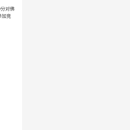
0分对佛
参加竞