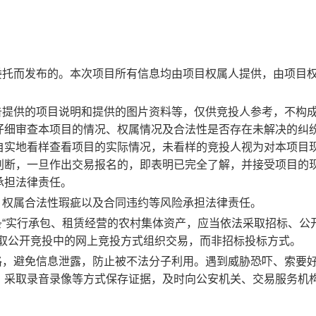
委托而发布的。本次项目所有信息均由项目权属人提供，由项目
告提供的项目说明和提供的图片资料等，仅供竞投人参考，不构
仔细审查本项目的情况、权属情况及合法性是否存在未解决的纠
自实地看样查看项目的实际情况，未看样的竞投人视为对本项目
判断，一旦作出交易报名的，即表明已完全了解，并接受项目的
承担法律责任。
、权属合法性瑕疵以及合同违约等风险承担法律责任。
条“实行承包、租赁经营的农村集体资产，应当依法采取招标、公
采取公开竞投中的网上竞投方式组织交易，而非招标投标方式。
格，避免信息泄露，防止被不法分子利用。遇到威胁恐吓、索要
，采取录音录像等方式保存证据，及时向公安机关、交易服务机