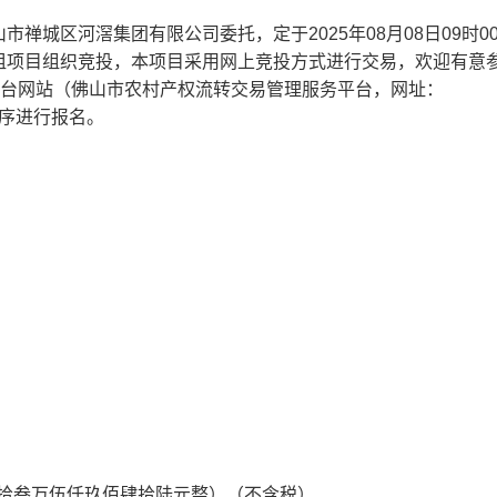
禅城区河滘集团有限公司委托，定于2025年08月08日09时0
租项目组织竞投，本项目采用网上竞投方式进行交易，欢迎有意
平台网站（佛山市农村产权流转交易管理服务平台，网址：
微信小程序进行报名。
：壹佰陆拾叁万伍仟玖佰肆拾陆元整）（不含税）