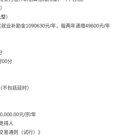
整）
元整）
业补助金1090630元/年，每两年递增49600元/年
分
时00分
0分（不包括延时）
00.00元/宗/年
竞得人
投交易通则（试行）》