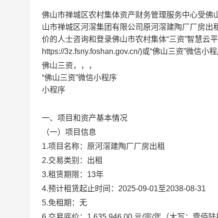
佛山市禅城区农村集体资产财务管理服务中心受佛山市
山市禅城区河滘集团有限公司原河滘建陶厂厂房出
价的人士咨询和登录佛山市农村集体“三资”智慧云
https://3z.fsny.foshan.gov.cn/)或“佛山三资”
佛山三资，，，
“佛山三资”微信小程序
小程序
一、项目和资产基本情况
（一）项目信息
1.项目名称：原河滘建陶厂厂房出租
2.交易类别：出租
3.租赁期限：13年
4.预计租赁起止时间：2025-09-01至2038-08-31
5.免租期：无
6.交易底价：1,635,946.00 元/宗/年（大写