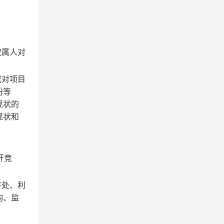
权属人对
成对项目
纷等
现状的
现状和
开竞
好处、利
构、监