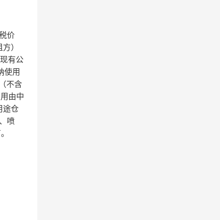
税价
租方）
、现有公
纳使用
年（不含
费用由中
用途仓
、喷
有。