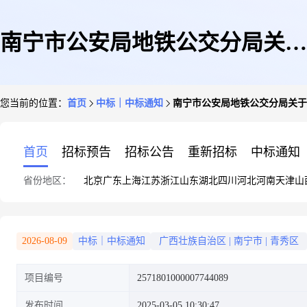
南宁市公安局地铁公交分局关于
您当前的位置：
首页
中标｜中标通知
南宁市公安局地铁公交分局关于
打印/复印纸的网上超市采购项
首页
招标预告
招标公告
重新招标
中标通知
省份地区：
北京
广东
上海
江苏
浙江
山东
湖北
四川
河北
河南
天津
山
目成交公告
2026-08-09
中标｜中标通知
广西壮族自治区
|
南宁市
|
青秀区
项目编号
2571801000007744089
发布时间
2025-03-05 10:30:47