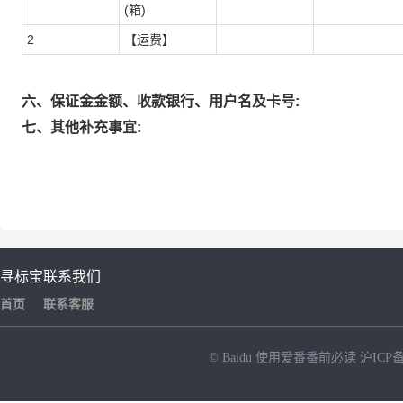
(箱)
2
【运费】
六、保证金金额、收款银行、用户名及卡号:
七、其他补充事宜:
寻标宝
联系我们
首页
联系客服
© Baidu
使用爱番番前必读
沪ICP备