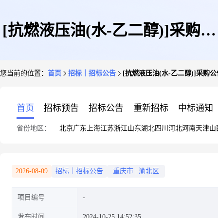
[抗燃液压油(水-乙二醇)]采购公
您当前的位置：
首页
招标｜招标公告
[抗燃液压油(水-乙二醇)]采购公
告
首页
招标预告
招标公告
重新招标
中标通知
省份地区：
北京
广东
上海
江苏
浙江
山东
湖北
四川
河北
河南
天津
山
2026-08-09
招标｜招标公告
重庆市
|
渝北区
项目编号
发布时间
2024-10-25 14:52:35