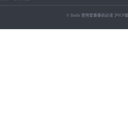
© Baidu
使用爱番番前必读
沪ICP备
NEW
HOT
暂时没有搜索结果…