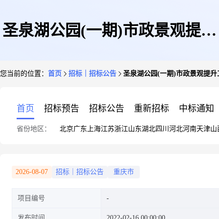
圣泉湖公园(一期)市政景观提升
您当前的位置：
首页
招标｜招标公告
圣泉湖公园(一期)市政景观提
工程检测服务
首页
招标预告
招标公告
重新招标
中标通知
省份地区：
北京
广东
上海
江苏
浙江
山东
湖北
四川
河北
河南
天津
山
2026-08-07
招标｜招标公告
重庆市
项目编号
发布时间
2022-02-16 00:00:00