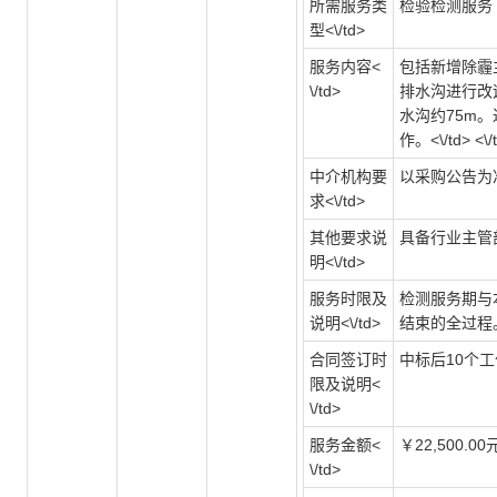
所需服务类
检验检测服务
型<\/td>
服务内容<
包括新增除霾
\/td>
排水沟进行改
水沟约75m
作。<\/td> <\/t
中介机构要
以采购公告为准 <\
求<\/td>
其他要求说
具备行业主管部门
明<\/td>
服务时限及
检测服务期与
说明<\/td>
结束的全过程。<\/
合同签订时
中标后10个工作日
限及说明<
\/td>
服务金额<
￥22,500.00元 
\/td>