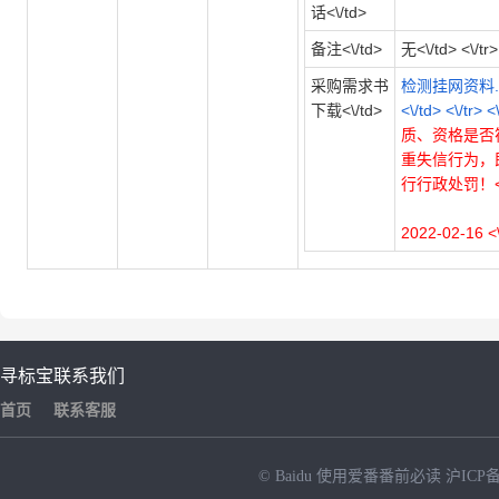
话<\/td>
备注<\/td>
无<\/td> <\/tr>
采购需求书
检测挂网资料.zi
下载<\/td>
<\/td> <\/tr> 
质、资格是否
重失信行为，
行行政处罚！<\/
2022-02-16 <\
寻标宝
联系我们
首页
联系客服
© Baidu
使用爱番番前必读
沪ICP备