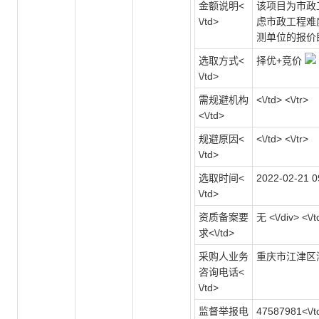
金额说明<
该项目为市政
\/td>
虑市政工程难度
测单位的报价即为
选取方式<
择优+竞价
\/td>
需规避机构
<\/td> <\/tr>
<\/td>
规避原因<
<\/td> <\/tr>
\/td>
选取时间<
2022-02-21 09
\/td>
资质备案要
无 <\/div> <\/t
求<\/td>
采购人业务
重庆市江津区滨江
咨询电话<
\/td>
监督举报电
47587981<\/td