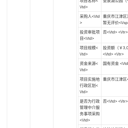
项目名称<
圣泉湖公园（一期
\/td>
采购人<\/td
重庆市江津区滨
>
暂无评价<\/span>
投资审批项
否<\/td> <\/tr>
目<\/td>
项目规模<
投资额（￥3,08
\/td>
<\/td> <\/tr>
资金来源<
国有资金 <\/td>
\/td>
项目实施地
重庆市江津区<\/t
行政区划<
\/td>
是否为行政
否<\/td> <\/tr>
管理中介服
务事项采购
<\/td>